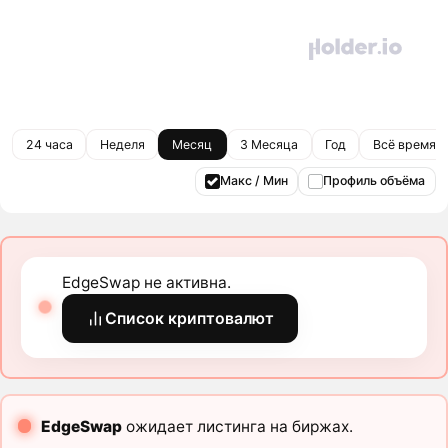
24 часа
Неделя
Месяц
3 Месяца
Год
Всё время
Макс / Мин
Профиль объёма
EdgeSwap не активна.
Список криптовалют
EdgeSwap
ожидает листинга на биржах.