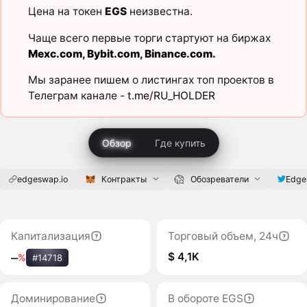
Цена на токен
EGS
неизвестна.
Чаще всего первые торги стартуют на биржах
Mexc.com
,
Bybit.com
,
Binance.com
.
Мы заранее пишем о листингах топ проектов в
Телеграм канале -
t.me/RU_HOLDER
Обзор
Где купить
edgeswap.io
Контракты
Обозреватели
Edg
Капитализация
Торговый объем, 24ч
$ 4,1K
‒
%
#14718
Доминирование
В обороте EGS