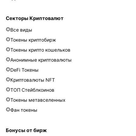
Секторы Криптовалют
Все виды
Токены криптобирж
Токены крипто кошельков
Анонимные криптовалюты
DeFi Токены
Криптовалюты NFT
ТОП Стейблкоинов
Токены метавселенных
Фан токены
Бонусы от бирж