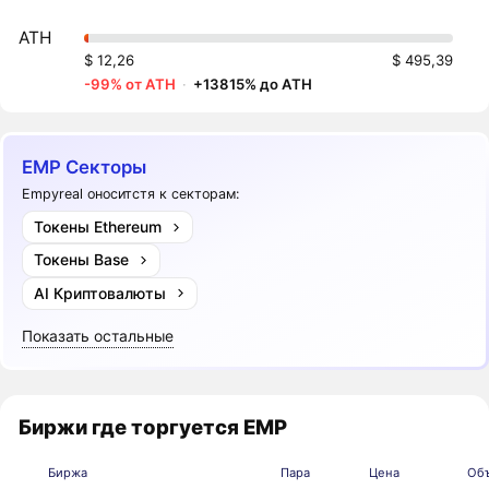
ATH
$ 12,26
$ 495,39
-99% от ATH
·
+13815% до ATH
EMP Секторы
Empyreal оноситстя к секторам:
Токены Ethereum
Токены Base
AI Криптовалюты
Показать остальные
Биржи где торгуется EMP
Биржа
Пара
Цена
Объ