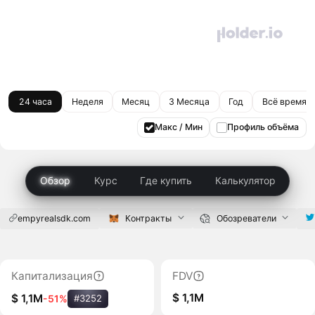
24 часа
Неделя
Месяц
3 Месяца
Год
Всё время
Макс / Мин
Профиль объёма
Обзор
Курс
Где купить
Калькулятор
empyrealsdk.com
Контракты
Обозреватели
Капитализация
FDV
$ 1,1M
$ 1,1M
-51%
#3252