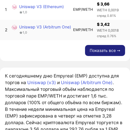
$ 3,66
Uniswap V3 (Ethereum)
1
EMP/WETH
WETH 0,0019
1,0
спред 0.81%
$ 3,42
Uniswap V3 (Arbitrum One)
2
EMP/WETH
WETH 0,0018
1,0
спред 0.76%
Показать все ➙
К сегодняшнему дню Empyreal (EMP) доступна для
торгов на
Uniswap (v3)
и
Uniswap (Arbitrum One)
.
Максимальный торговый объём наблюдается по
торговой паре EMP/WETH и достигает 1,6 тыс.
долларов (100% от общего объёма по всем биржам).
В течение недели минимальная цена на Empyreal
(EMP) зафиксирована в четверг на отметке 3,28
доллара. Сейчас криптовалюта Empyreal торгуется в
диапазоне 3,56 доллара или 292,76 рубля за 1 EMP.