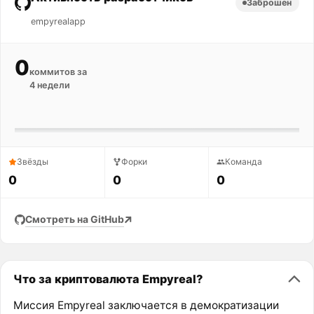
Заброшен
empyrealapp
0
коммитов за
4 недели
Звёзды
Форки
Команда
0
0
0
Смотреть на GitHub
Что за криптовалюта Empyreal?
Миссия Empyreal заключается в демократизации