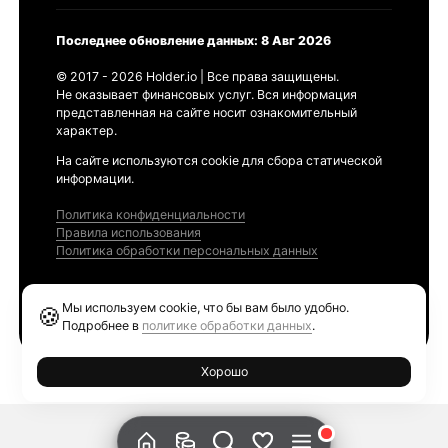
Последнее обновление данных: 8 Авг 2026
© 2017 - 2026 Holder.io | Все права защищены.
Не оказывает финансовых услуг. Вся информация
представленная на сайте носит ознакомительный
характер.
На сайте используются cookie для сбора статической
информации.
Политика конфиденциальности
Правила использования
Политика обработки персональных данных
Продукты
Мы используем cookie, что бы вам было удобно.
🍪
Ethereum GAS Tracker
Подробнее в
политике обработки данных
.
Хорошо