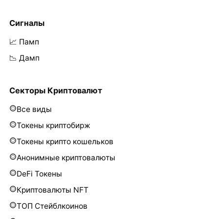
Сигналы
📈 Памп
📉 Дамп
Секторы Криптовалют
Все виды
Токены криптобирж
Токены крипто кошельков
Анонимные криптовалюты
DeFi Токены
Криптовалюты NFT
ТОП Стейблкоинов