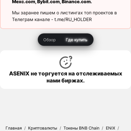
Mexc.com
,
Bybit.com
,
Binance.com
.
Мы заранее пишем о листингах топ проектов в
Телеграм канале -
t.me/RU_HOLDER
Обзор
Где купить
ASENIX не торгуется на отслеживаемых
нами биржах.
Главная
/
Криптовалюты
/
Токены BNB Chain
/
ENIX
/