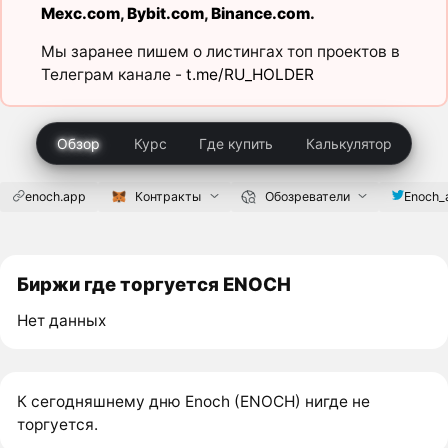
Mexc.com
,
Bybit.com
,
Binance.com
.
Мы заранее пишем о листингах топ проектов в
Телеграм канале -
t.me/RU_HOLDER
Обзор
Курс
Где купить
Калькулятор
enoch.app
Контракты
Обозреватели
Enoch_
Биржи где торгуется ENOCH
Нет данных
К сегодняшнему дню Enoch (ENOCH) нигде не
торгуется.