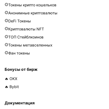
Токены крипто кошельков
Анонимные криптовалюты
DeFi Токены
Криптовалюты NFT
ТОП Стейблкоинов
Токены метавселенных
Фан токены
Бонусы от бирж
🔥 OKX
🔥 Bybit
Документация