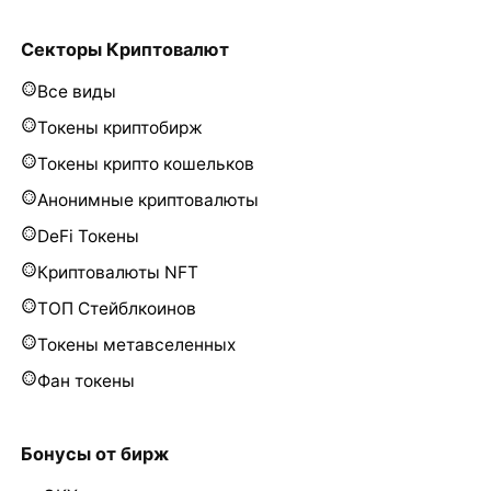
Секторы Криптовалют
Все виды
Токены криптобирж
Токены крипто кошельков
Анонимные криптовалюты
DeFi Токены
Криптовалюты NFT
ТОП Стейблкоинов
Токены метавселенных
Фан токены
Бонусы от бирж