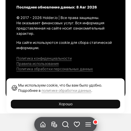
Последнее обновление данных: 8 Авг 2026
© 2017 - 2026 Holder.io | Все права защищены.
Не оказывает финансовых услуг. Вся информация
представленная на сайте носит ознакомительный
характер.
На сайте используются cookie для сбора статической
информации.
Политика конфиденциальности
Правила использования
Политика обработки персональных данных
Продукты
Мы используем cookie, что бы вам было удобно.
🍪
Ethereum GAS Tracker
Подробнее в
политике обработки данных
.
Хорошо