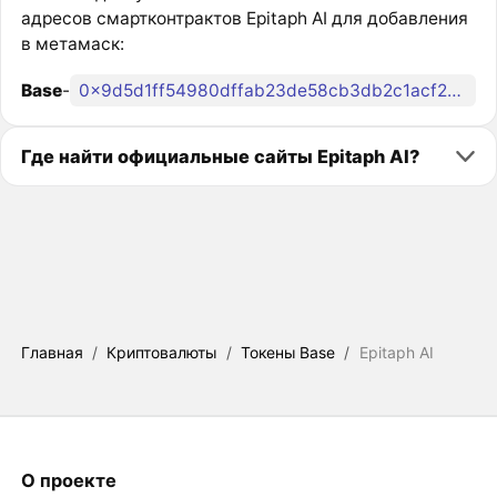
адресов смартконтрактов Epitaph AI для добавления
в метамаск:
Base
-
0x9d5d1ff54980dffab23de58cb3db2c1acf2fbba3
Где найти официальные сайты Epitaph AI?
Главная
/
Криптовалюты
/
Токены Base
/
Epitaph AI
О проекте