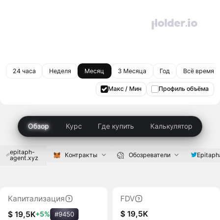
24 часа
Неделя
Месяц
3 Месяца
Год
Всё время
Макс / Мин
Профиль объёма
Обзор
Курс
Где купить
Калькулятор
epitaph-
Epitaph
Контракты
Обозреватели
agent.xyz
Капитализация
FDV
$ 19,5K
$ 19,5K
+5%
#9450