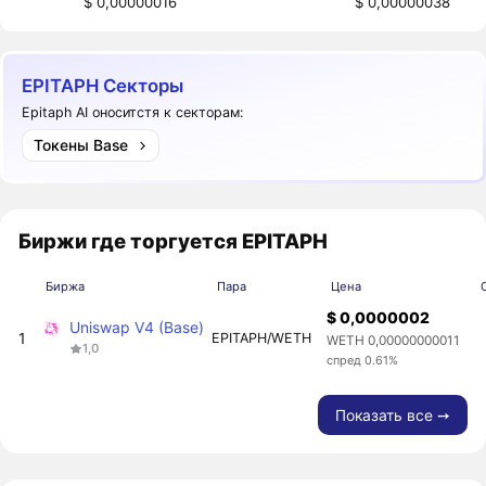
$ 0,00000016
$ 0,00000038
EPITAPH Секторы
Epitaph AI оноситстя к секторам:
Токены Base
Биржи где торгуется EPITAPH
Биржа
Пара
Цена
$ 0,0000002
Uniswap V4 (Base)
1
EPITAPH/WETH
WETH 0,00000000011
1,0
спред 0.61%
Показать все ➙