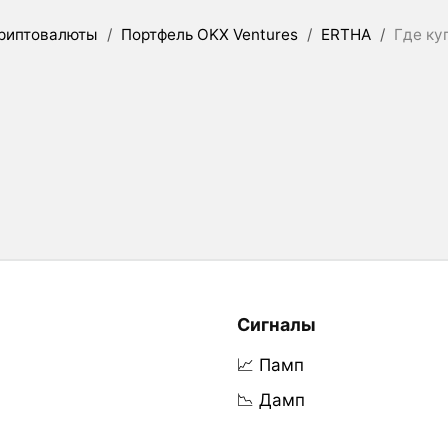
риптовалюты
/
Портфель OKX Ventures
/
ERTHA
/
Где ку
Сигналы
📈 Памп
📉 Дамп