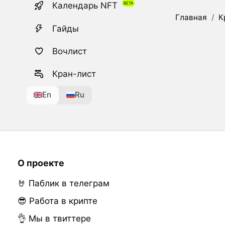
Календарь NFT
Главная
/
К
Гайды
Вочлист
Кран-лист
En
Ru
О проекте
🤘 Паблик в телеграм
😎 Работа в крипте
👌 Мы в твиттере