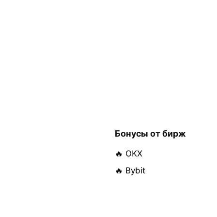
Бонусы от бирж
🔥 OKX
🔥 Bybit