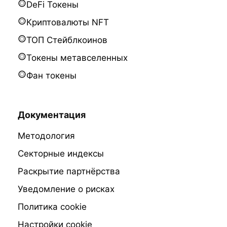
DeFi Токены
Криптовалюты NFT
ТОП Стейблкоинов
Токены метавселенных
Фан токены
Документация
Методология
Секторные индексы
Раскрытие партнёрства
Уведомление о рисках
Политика cookie
Настройки cookie