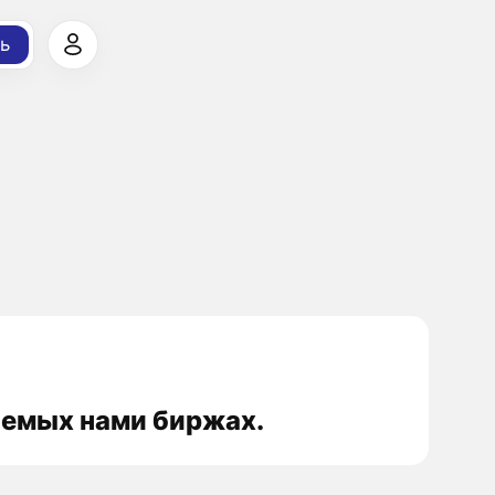
ь
аемых нами биржах.