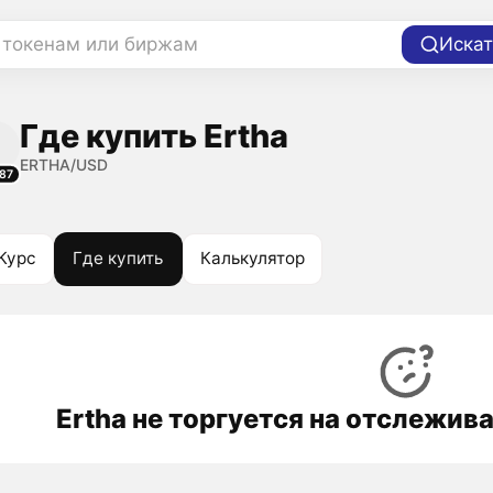
 токенам или биржам
Искат
Где купить Ertha
ERTHA/USD
87
Курс
Где купить
Калькулятор
Ertha не торгуется на отслежив