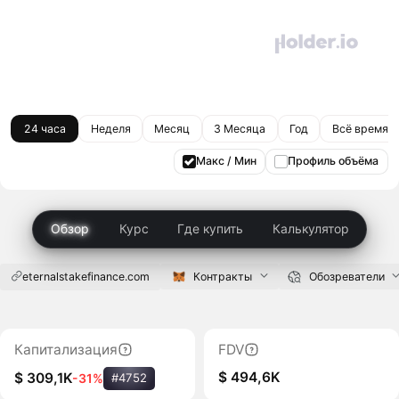
24 часа
Неделя
Месяц
3 Месяца
Год
Всё время
Макс / Мин
Профиль объёма
Обзор
Курс
Где купить
Калькулятор
eternalstakefinance.com
Контракты
Обозреватели
Капитализация
FDV
$ 494,6K
$ 309,1K
-31%
#4752