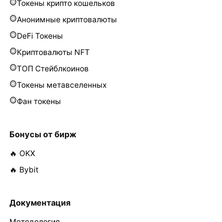
Токены крипто кошельков
Анонимные криптовалюты
DeFi Токены
Криптовалюты NFT
ТОП Стейблкоинов
Токены метавселенных
Фан токены
Бонусы от бирж
🔥 OKX
🔥 Bybit
Документация
Методология