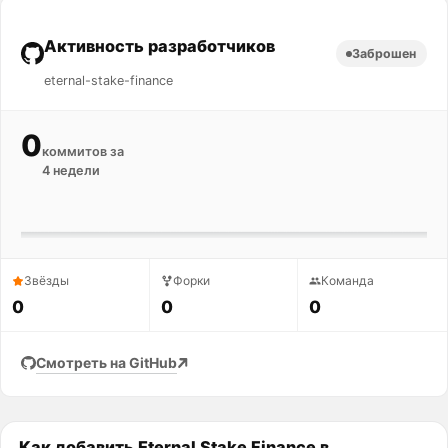
Активность разработчиков
Заброшен
eternal-stake-finance
0
коммитов за
4 недели
Звёзды
Форки
Команда
0
0
0
Смотреть на GitHub
Как добавить Eternal Stake Finance в