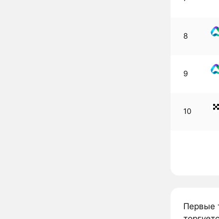
8
9
10
Первые т
торгуетс