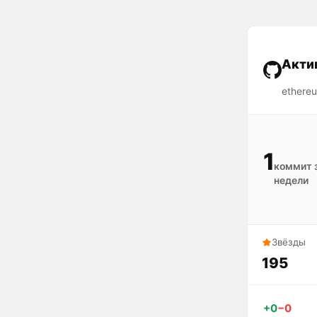
Акти
ethereu
1
коммит 
недели
Звёзды
195
+0
−0