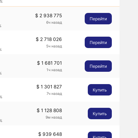
3%
$ 2 938 775
Перейти
6ч назад
%
$ 2 718 026
Перейти
5ч назад
%
$ 1 681 701
Перейти
1ч назад
%
$ 1 301 827
Купить
7ч назад
1%
$ 1 128 808
Купить
9м назад
2%
$ 939 648
Купить