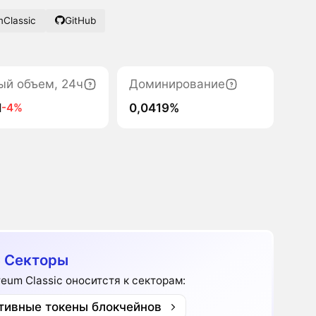
mClassic
GitHub
ый объем, 24ч
Доминирование
M
0,0419%
-4%
 Секторы
reum Classic оноситстя к секторам:
тивные токены блокчейнов