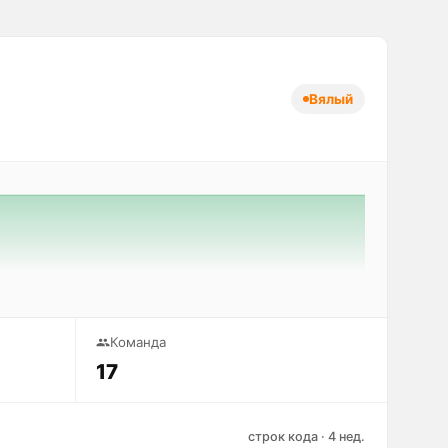
Вялый
Команда
17
строк кода · 4 нед.