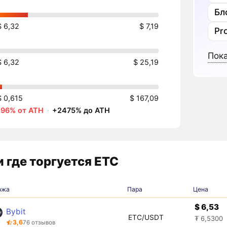
Бл
$ 6,32
$ 7,19
Pr
Пока
$ 6,32
$ 25,19
$ 0,615
$ 167,09
-96% от ATH
·
+2475% до ATH
 где торгуется ETC
ржа
Пара
Цена
$ 6,53
Bybit
ETC/USDT
₮ 6,5300
3,6
76 отзывов