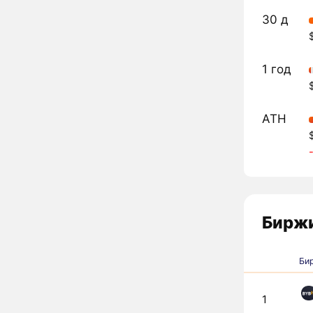
30 д
1 год
ATH
Биржи
Би
1