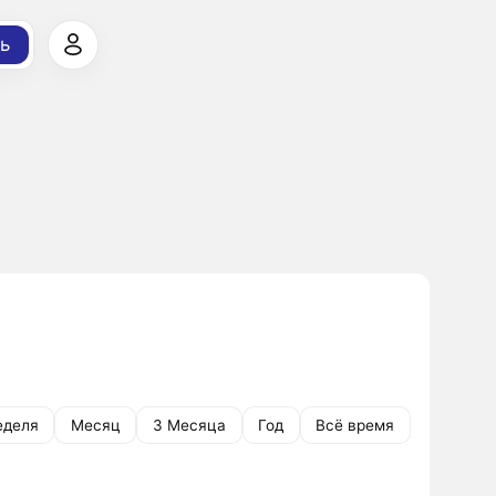
ь
еделя
Месяц
3 Месяца
Год
Всё время