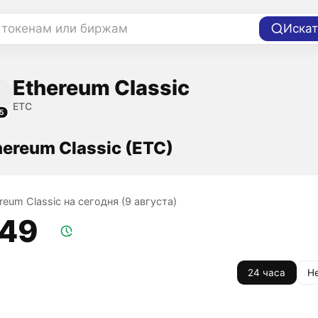
 токенам или биржам
Искат
Ethereum Classic
ETC
5
hereum Classic (ETC)
reum Classic на сегодня (9 августа)
,49
24 часа
Н