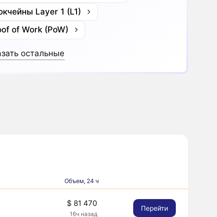
окчейны Layer 1 (L1)
oof of Work (PoW)
зать остальные
Объем, 24 ч
$ 81 470
Перейти
16ч назад