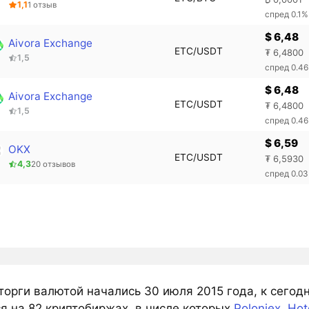
1,1
1 отзыв
спред 0.1%
$ 6,48
Aivora Exchange
ETC/USDT
₮ 6,4800
1,5
спред 0.4
$ 6,48
Aivora Exchange
ETC/USDT
₮ 6,4800
1,5
спред 0.4
$ 6,59
OKX
ETC/USDT
₮ 6,5930
4,3
20 отзывов
спред 0.0
орги валютой начались 30 июля 2015 года, к сегодн
я на 82 криптобиржах, в числе которых
Poloniex
,
Hot