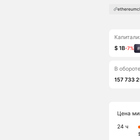
ethereumcl
Капитали
$ 1B
-7%
В оборот
157 733 2
Цена ми
24 ч