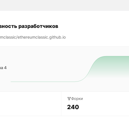
вность разработчиков
mclassic/ethereumclassic.github.io
за 4
Форки
240