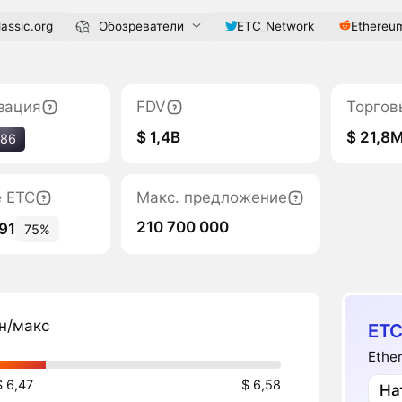
assic.org
Обозреватели
ETC_Network
Ethereu
зация
FDV
Торгов
$ 1,4B
$ 21,8
#86
е ETC
Макс. предложение
210 700 000
91
75%
н/макс
ETC
Ethe
$ 6,47
$ 6,58
На