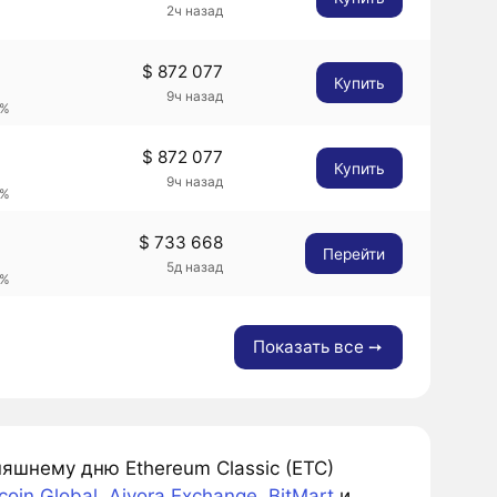
2ч назад
$ 872 077
Купить
9ч назад
6%
$ 872 077
Купить
9ч назад
6%
$ 733 668
Перейти
5д назад
3%
Показать все ➙
яшнему дню Ethereum Classic (ETC)
coin Global
,
Aivora Exchange
,
BitMart
и