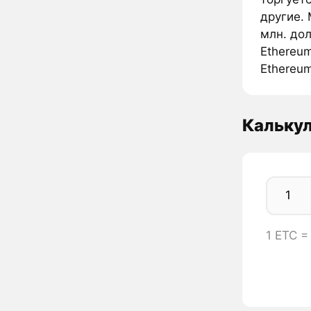
другие.
млн. до
Ethereum
Ethereum
Калькул
1 ETC =