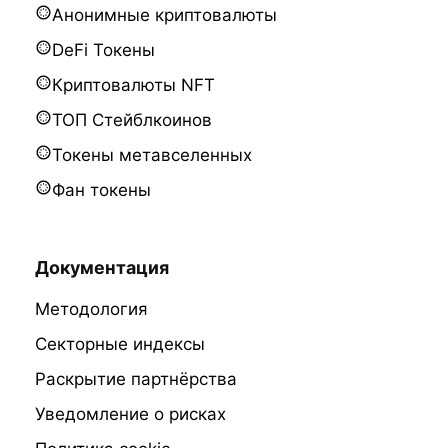
Анонимные криптовалюты
DeFi Токены
Криптовалюты NFT
ТОП Стейблкоинов
Токены метавселенных
Фан токены
Документация
Методология
Секторные индексы
Раскрытие партнёрства
Уведомление о рисках