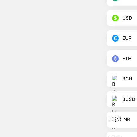
USD
EUR
ETH
BCH
BUSD
🇮🇳
INR