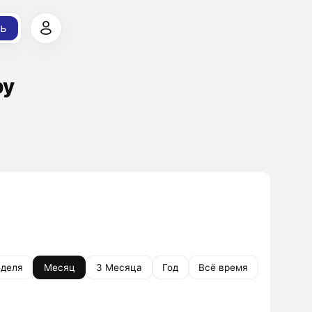
ь
ру
деля
Месяц
3 Месяца
Год
Всё время