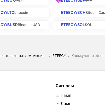
ECY/EUR
ETEECY/GBP
евро
Фунт
ECY/LTC
ETEECY/BCH
Litecoin
Bitcoin Ca
ECY/BUSD
ETEECY/SOL
Binance USD
SOL
риптовалюты
/
Мемкоины
/
ETEECY
/
Калькулятор eteec
Сигналы
📈 Памп
📉 Дамп