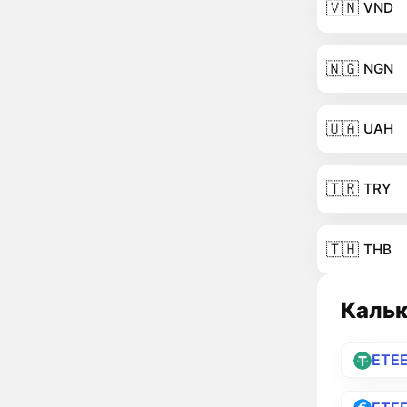
🇻🇳
VND
🇳🇬
NGN
🇺🇦
UAH
🇹🇷
TRY
🇹🇭
THB
Кальк
ETE