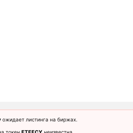
y
ожидает листинга на биржах.
на токен
ETEECY
неизвестна.