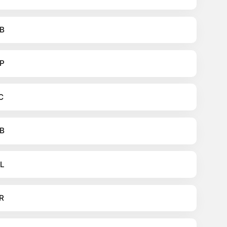
B
P
C
B
L
R