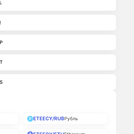
L
R
P
T
S
ETEECY/RUB
Рубль