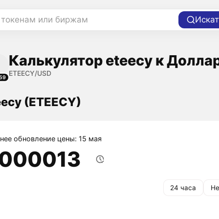
 токенам или биржам
Искат
Калькулятор eteecy к Долла
ETEECY/USD
59
eecy (ETEECY)
нее обновление цены: 15 мая
,000013
24 часа
Не