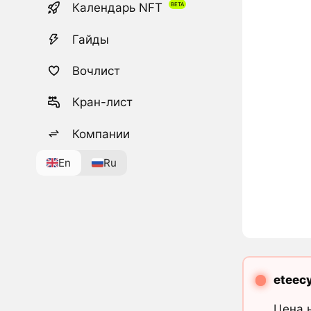
Календарь NFT
Гайды
Вочлист
Кран-лист
Компании
En
Ru
eteec
Цена 