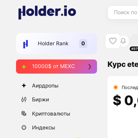
Поиск по
Holder Rank
#97
Курс et
10000$ от MEXC
Аирдропы
Послед
$ 0
Биржи
Криптовалюты
Индексы