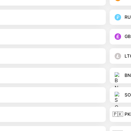
RU
GB
LT
BN
SO
🇵🇰
PK