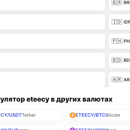
🇧🇷
BR
🇮🇩
ID
🇵🇭
PH
🇧🇩
BD
🇦🇷
AR
улятор eteecy в других валютах
ECY/USDT
ETEECY/BTC
Tether
Bitcoin