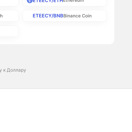
ETEECY/ETH
Ethereum
ETEECY/BNB
sh
Binance Coin
y к Доллару