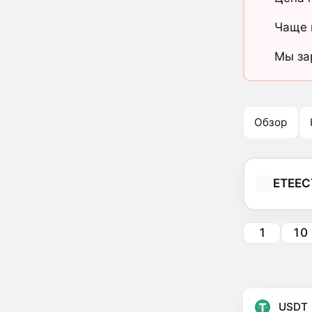
Чаще 
Мы за
Обзор
ETEEC
1
10
USDT