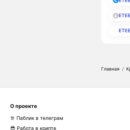
ETE
ETE
ETE
Главная
/
К
О проекте
🤘 Паблик в телеграм
😎 Работа в крипте