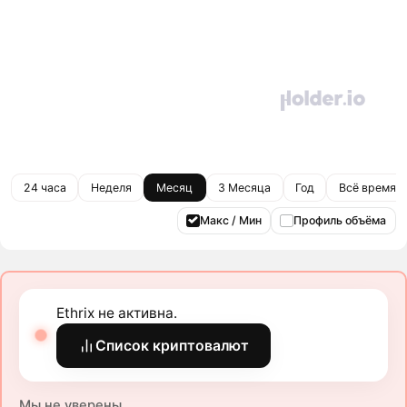
24 часа
Неделя
Месяц
3 Месяца
Год
Всё время
Макс / Мин
Профиль объёма
Ethrix не активна.
Список криптовалют
Мы не уверены.