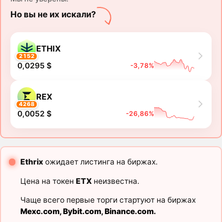
Но вы не их искали?
ETHIX
2152
0,0295 $
-3,78%
REX
4268
0,0052 $
-26,86%
Ethrix
ожидает листинга на биржах.
Цена на токен
ETX
неизвестна.
Чаще всего первые торги стартуют на биржах
Mexc.com
,
Bybit.com
,
Binance.com
.