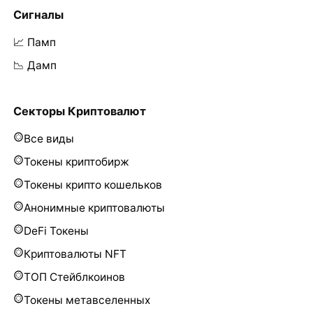
Сигналы
📈 Памп
📉 Дамп
Секторы Криптовалют
Все виды
Токены криптобирж
Токены крипто кошельков
Анонимные криптовалюты
DeFi Токены
Криптовалюты NFT
ТОП Стейблкоинов
Токены метавселенных