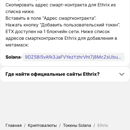
Скопировать адрес смарт-контракта для Ethrix из
списка ниже.
Вставить в поле “Адрес смартконтракта”.
Нажать кнопку “Добавить пользовательский токен”.
ETX доступен на 1 блокчейн сети. Ниже список
адресов смартконтрактов Ethrix для добавления в
метамаск:
Solana
-
9DZ58i5vAfk3JaFVYezYzhrVht7j8McZsUbuTcDiSbrP
Где найти официальные сайты Ethrix?
Главная
/
Криптовалюты
/
Токены Solana
/
Ethrix