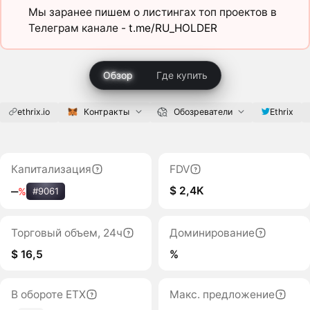
Мы заранее пишем о листингах топ проектов в
Телеграм канале -
t.me/RU_HOLDER
Обзор
Где купить
ethrix.io
Контракты
Обозреватели
Ethrix
Капитализация
FDV
$ 2,4K
‒
%
#9061
Торговый объем, 24ч
Доминирование
$ 16,5
%
В обороте ETX
Макс. предложение