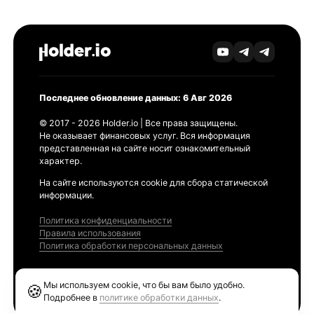
Последнее обновление данных: 6 Авг 2026
© 2017 - 2026 Holder.io | Все права защищены.
Не оказывает финансовых услуг. Вся информация
представленная на сайте носит ознакомительный
характер.
На сайте используются cookie для сбора статической
информации.
Политика конфиденциальности
Правила использования
Политика обработки персональных данных
Продукты
Мы используем cookie, что бы вам было удобно.
🍪
Ethereum GAS Tracker
Подробнее в
политике обработки данных
.