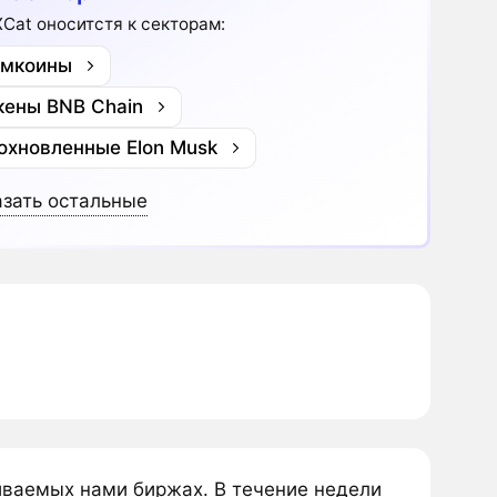
XCat оноситстя к секторам:
мкоины
кены BNB Chain
охновленные Elon Musk
зать остальные
иваемых нами биржах. В течение недели