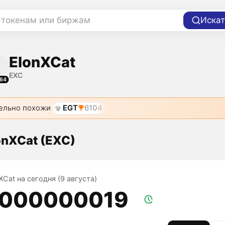
 токенам или биржам
Искат
ElonXCat
EXC
64
ельно похожи
EGT
6104
onXCat (EXC)
XCat на сегодня (9 августа)
,000000019