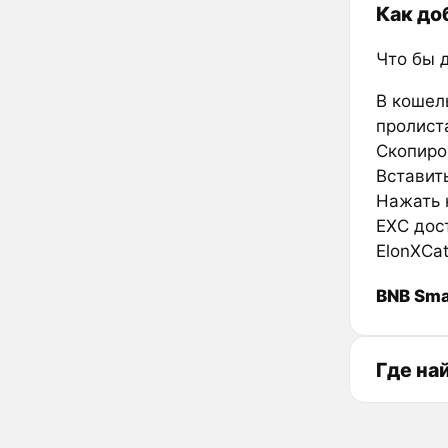
Как до
Что бы 
В кошел
пролиста
Скопиро
Вставить
Нажать к
EXC дос
ElonXCa
BNB Sma
Где на