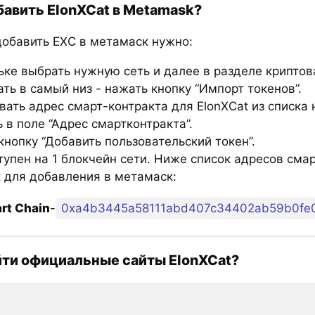
бавить ElonXCat в Metamask?
добавить EXC в метамаск нужно:
ьке выбрать нужную сеть и далее в разделе крипто
ть в самый низ - нажать кнопку “Импорт токенов”.
вать адрес смарт-контракта для ElonXCat из списка 
 в поле “Адрес смартконтракта”.
нопку “Добавить пользовательский токен”.
тупен на 1 блокчейн сети. Ниже список адресов сма
t для добавления в метамаск:
rt Chain
-
0xa4b3445a58111abd407c34402ab59b0fe0
йти официальные сайты ElonXCat?