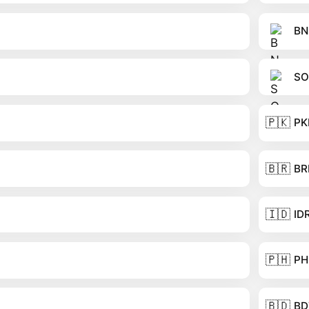
BN
SO
🇵🇰
PK
🇧🇷
BR
🇮🇩
ID
🇵🇭
PH
🇧🇩
BD