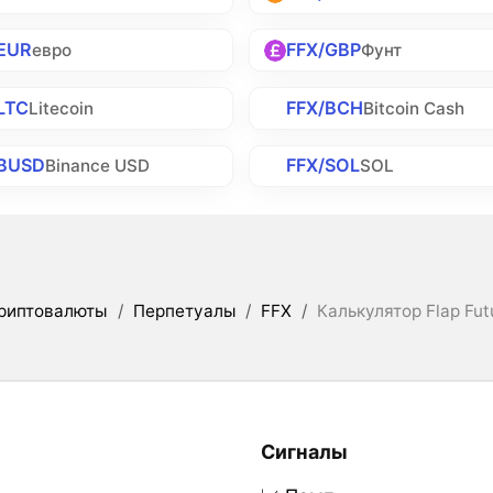
EUR
FFX/GBP
евро
Фунт
LTC
FFX/BCH
Litecoin
Bitcoin Cash
/BUSD
FFX/SOL
Binance USD
SOL
риптовалюты
/
Перпетуалы
/
FFX
/
Калькулятор Flap Fut
Сигналы