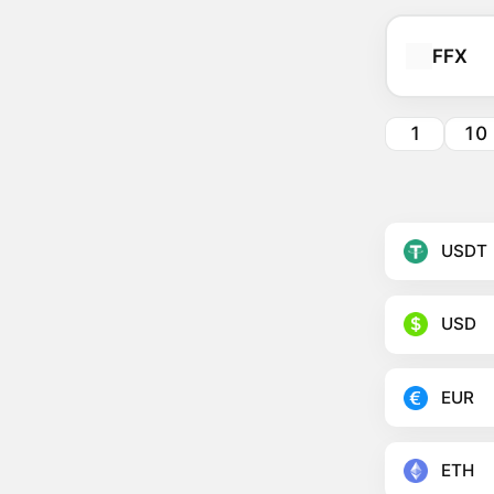
FFX
1
10
USDT
USD
EUR
ETH