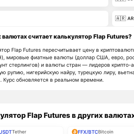
🇦🇷
AR
х валютах считает калькулятор Flap Futures?
ятор Flap Futures пересчитывает цену в криптовалют
H), мировые фиатные валюты (доллар США, евро, ро
фунт стерлингов) и валюты стран — лидеров крипто-
ую рупию, нигерийскую найру, турецкую лиру, вьетн
е. Курс обновляется в реальном времени.
улятор Flap Futures в других валюта
/USDT
FFX/BTC
Tether
Bitcoin