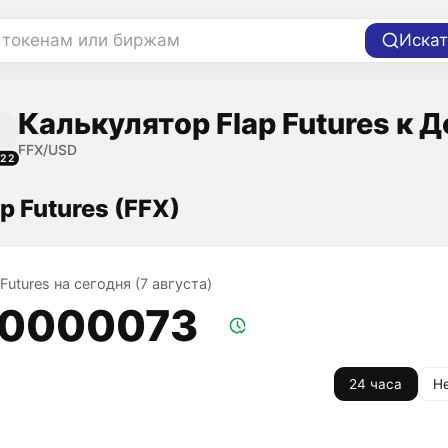
 токенам или биржам
Искат
Калькулятор Flap Futures к 
FFX/USD
222
p Futures (FFX)
 Futures на сегодня (7 августа)
,0000073
24 часа
Н