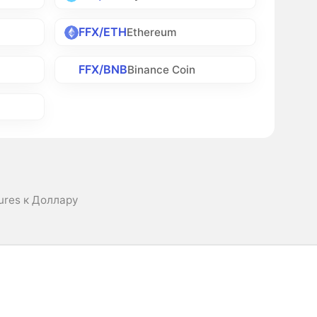
FFX/ETH
Ethereum
FFX/BNB
Binance Coin
ures к Доллару