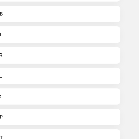
B
L
R
L
R
P
T