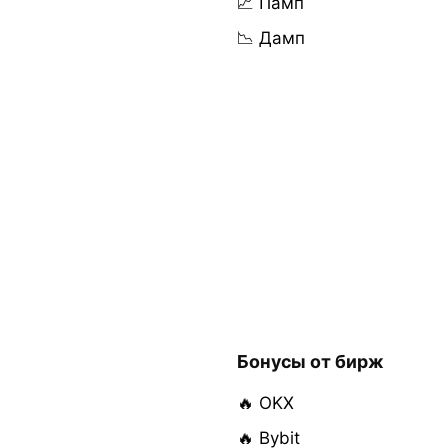
📈 Памп
📉 Дамп
Бонусы от бирж
🔥 OKX
🔥 Bybit