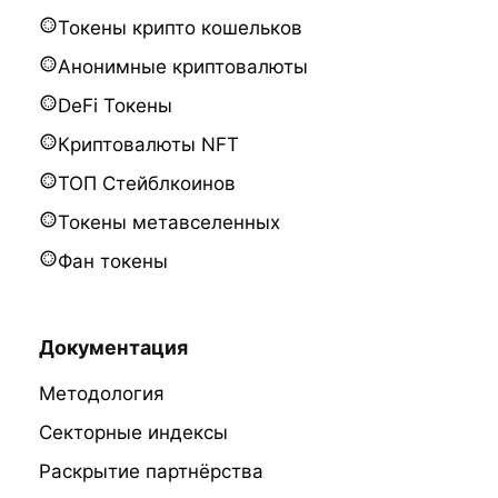
Токены крипто кошельков
Анонимные криптовалюты
DeFi Токены
Криптовалюты NFT
ТОП Стейблкоинов
Токены метавселенных
Фан токены
Документация
Методология
Секторные индексы
Раскрытие партнёрства