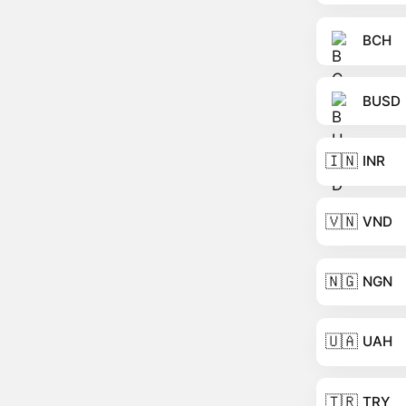
BCH
BUSD
🇮🇳
INR
🇻🇳
VND
🇳🇬
NGN
🇺🇦
UAH
🇹🇷
TRY