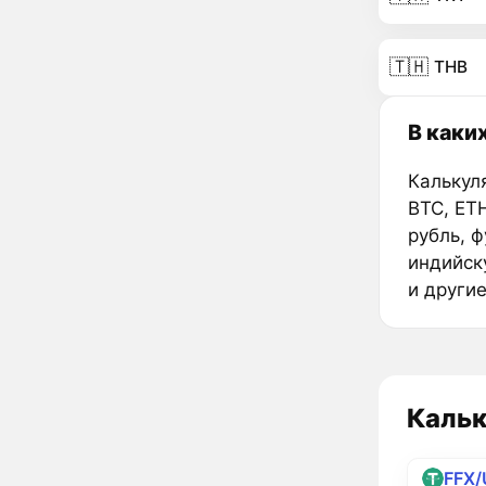
🇹🇭
THB
В каки
Калькул
BTC, ET
рубль, 
индийск
и други
Кальк
FFX