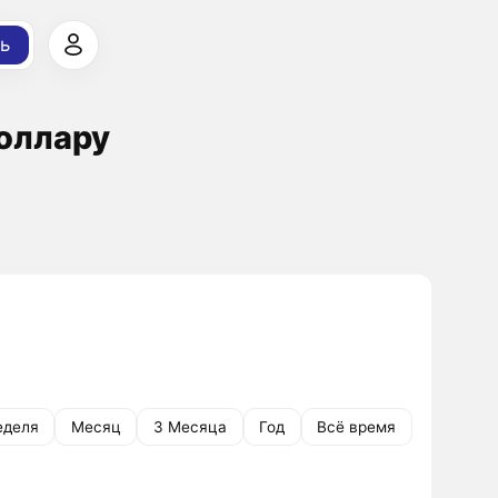
ь
Доллару
еделя
Месяц
3 Месяца
Год
Всё время