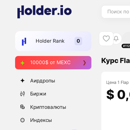
Поиск по
Holder Rank
#11
Курс Fla
10000$ от MEXC
Аирдропы
Цена 1 Flap
$ 0
Биржи
Криптовалюты
Индексы