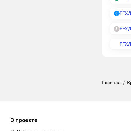
FFX/
FFX/
FFX
Главная
/
К
О проекте