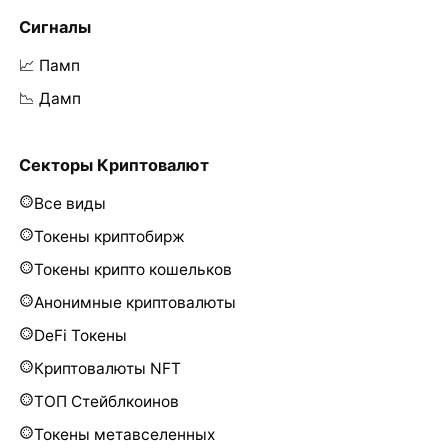
Сигналы
📈 Памп
📉 Дамп
Секторы Криптовалют
Все виды
Токены криптобирж
Токены крипто кошельков
Анонимные криптовалюты
DeFi Токены
Криптовалюты NFT
ТОП Стейблкоинов
Токены метавселенных