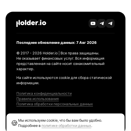
Последнее обновление данных: 7 Авг 2026
© 2017 - 2026 Holder.io | Все права защищены.
Не оказывает финансовых услуг. Вся информация
представленная на сайте носит ознакомительный
характер.
На сайте используются cookie для сбора статической
информации.
Политика конфиденциальности
Правила использования
Политика обработки персональных данных
Продукты
Мы используем cookie, что бы вам было удобно.
🍪
Ethereum GAS Tracker
Подробнее в
политике обработки данных
.