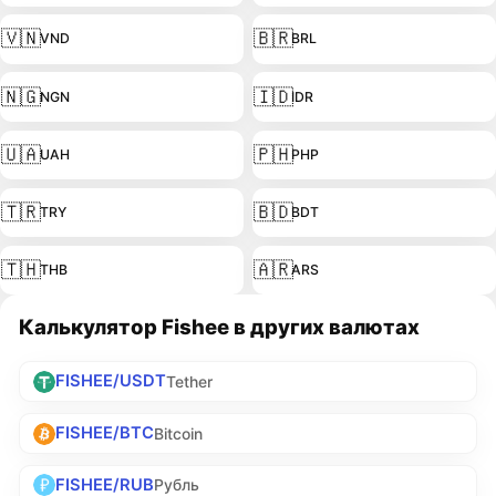
🇻🇳
🇧🇷
VND
BRL
🇳🇬
🇮🇩
NGN
IDR
🇺🇦
🇵🇭
UAH
PHP
🇹🇷
🇧🇩
TRY
BDT
🇹🇭
🇦🇷
THB
ARS
Калькулятор Fishee в других валютах
FISHEE/USDT
Tether
FISHEE/BTC
Bitcoin
FISHEE/RUB
Рубль