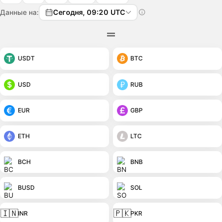
Данные на:
Сегодня, 09:20 UTC
USDT
BTC
USD
RUB
EUR
GBP
ETH
LTC
BCH
BNB
BUSD
SOL
🇮🇳
🇵🇰
INR
PKR