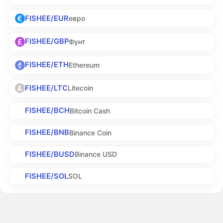
FISHEE/EUR
евро
FISHEE/GBP
Фунт
FISHEE/ETH
Ethereum
FISHEE/LTC
Litecoin
FISHEE/BCH
Bitcoin Cash
FISHEE/BNB
Binance Coin
FISHEE/BUSD
Binance USD
FISHEE/SOL
SOL