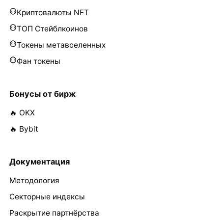
Криптовалюты NFT
ТОП Стейблкоинов
Токены метавселенных
Фан токены
Бонусы от бирж
🔥 OKX
🔥 Bybit
Документация
Методология
Секторные индексы
Раскрытие партнёрства