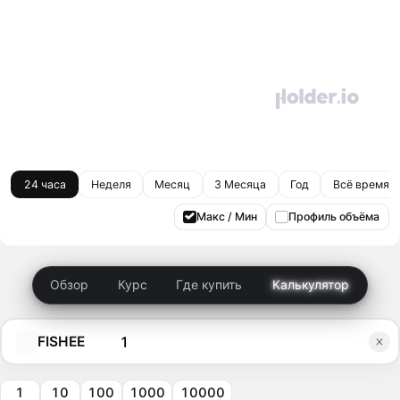
24 часа
Неделя
Месяц
3 Месяца
Год
Всё время
Макс / Мин
Профиль объёма
Обзор
Курс
Где купить
Калькулятор
FISHEE
1
10
100
1000
10000