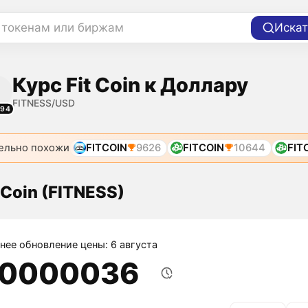
 токенам или биржам
Искат
Курс Fit Coin к Доллару
FITNESS/USD
194
ельно похожи
FITCOIN
9626
FITCOIN
10644
FIT
 Coin (FITNESS)
нее обновление цены: 6 августа
,0000036