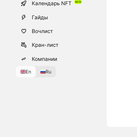
Календарь NFT
Гайды
Вочлист
Кран-лист
Компании
En
Ru