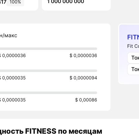
1 000 000 000
417
100%
н/макс
FIT
Fit 
$ 0,0000036
$ 0,0000036
То
То
$ 0,0000035
$ 0,0000094
$ 0,0000035
$ 0,00086
дность
FITNESS
по месяцам