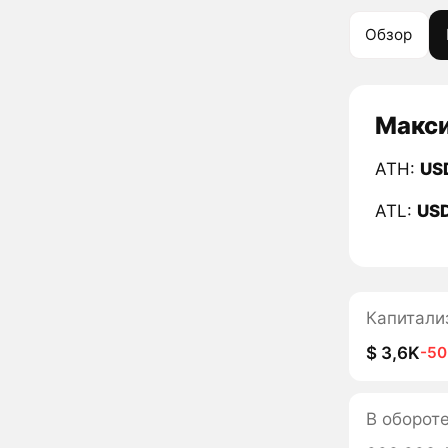
Обзор
Макси
ATH:
US
ATL:
US
Капитали
$ 3,6K
-5
В оборот