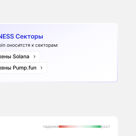
NESS Секторы
Coin оноситстя к секторам:
кены Solana
кены Pump.fun
падение
рост