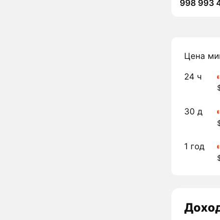
998 993 
Цена ми
24 ч
30 д
1 год
Дохо