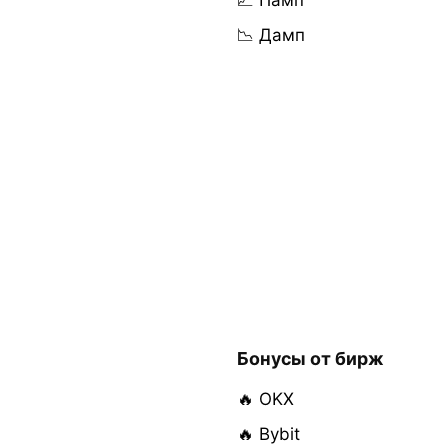
📈 Памп
📉 Дамп
Бонусы от бирж
🔥 OKX
🔥 Bybit