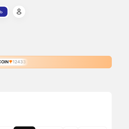
ь
COIN
12433