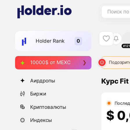
Поиск по
Holder Rank
#12
10000$ от MEXC
Подозрит
Курс Fit
Аирдропы
Биржи
Послед
Криптовалюты
$ 0
Индексы