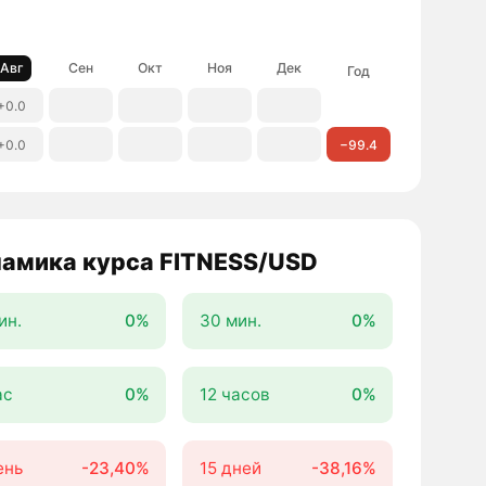
Авг
Сен
Окт
Ноя
Дек
Год
+0.0
+0.0
−99.4
амика курса FITNESS/USD
ин.
0%
30 мин.
0%
ас
0%
12 часов
0%
ень
-23,40%
15 дней
-38,16%