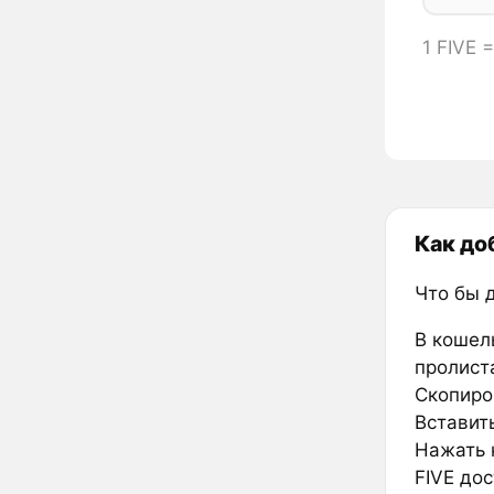
1 FIVE 
Как до
Что бы 
В кошел
пролиста
Скопиров
Вставить
Нажать к
FIVE дос