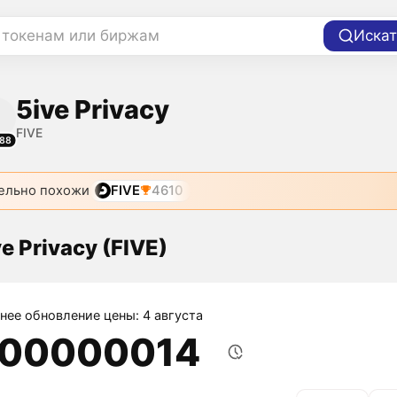
 токенам или биржам
Искат
5ive Privacy
FIVE
88
ельно похожи
FIVE
4610
e Privacy (FIVE)
нее обновление цены: 4 августа
,00000014