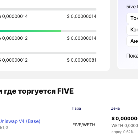
5ive
$ 0,00000014
$ 0,00000014
То
Ко
$ 0,00000012
$ 0,00000014
Ан
Пока
$ 0,00000012
$ 0,00000081
 где торгуется FIVE
а
Пара
Цена
$ 0,00000
Uniswap V4 (Base)
FIVE/WETH
WETH 0,000
1,0
спред 0.62%