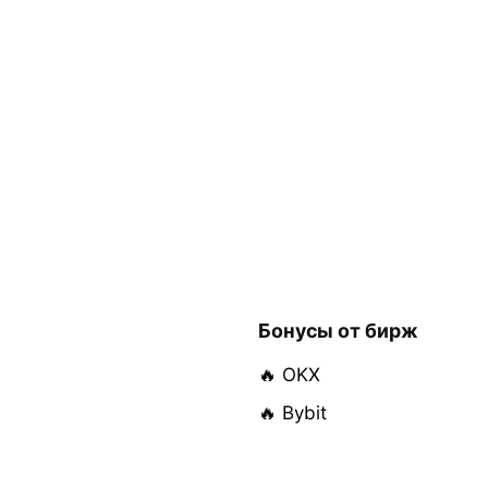
Бонусы от бирж
🔥 OKX
🔥 Bybit