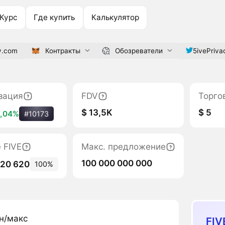
Курс
Где купить
Калькулятор
y.com
Контракты
Обозреватели
5ivePriva
зация
FDV
Торго
$ 13,5K
$ 5
,04%
#10173
 FIVE
Макс. предложение
100 000 000 000
020 620
100%
н/макс
FIV