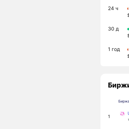
24 ч
30 д
1 год
Биржи
Бирж
1