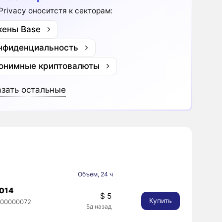
 Privacy оноситстя к секторам:
кены Base
нфиденциальность
онимные криптовалюты
зать остальные
Объем, 24 ч
014
$ 5
Купить
000000072
5д назад