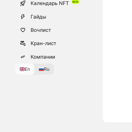
Календарь NFT
Гайды
Вочлист
Кран-лист
Компании
En
Ru