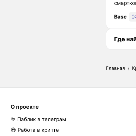
смарткон
Base
-
0
Где на
Главная
/
К
О проекте
🤘 Паблик в телеграм
😎 Работа в крипте