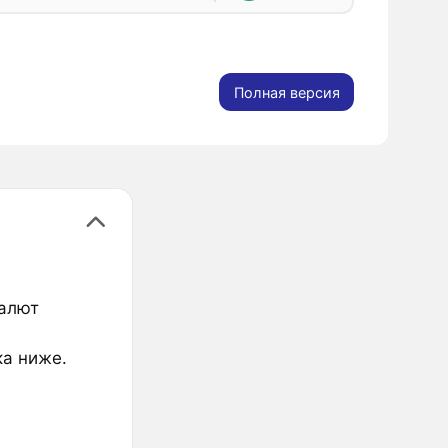
Полная версия
валют
ка ниже.