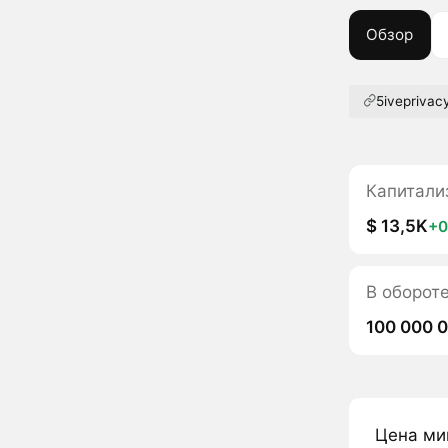
Обзор
5iveprivac
Капитали
$ 13,5K
+0
В обороте
100 000 
Цена ми