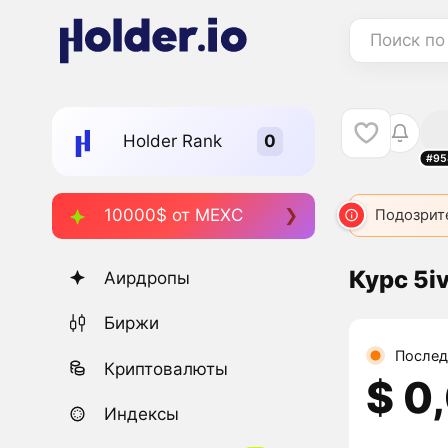
Поиск по
Holder Rank
#95
10000$ от MEXC
Подозрит
Курс 5iv
Аирдропы
Биржи
Послед
Криптовалюты
$ 0
Индексы