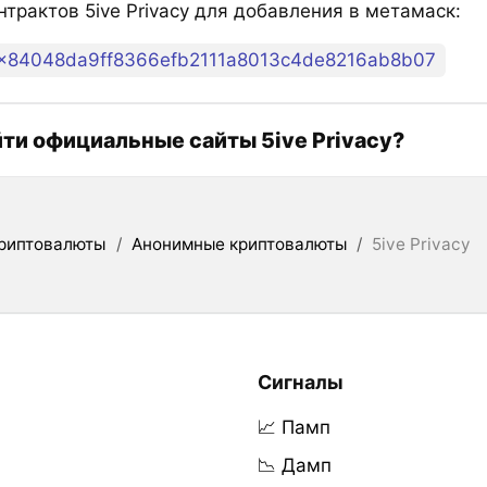
трактов 5ive Privacy для добавления в метамаск:
x84048da9ff8366efb2111a8013c4de8216ab8b07
йти официальные сайты 5ive Privacy?
риптовалюты
/
Анонимные криптовалюты
/
5ive Privacy
Сигналы
📈 Памп
📉 Дамп