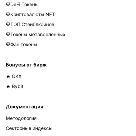
DeFi Токены
Криптовалюты NFT
ТОП Стейблкоинов
Токены метавселенных
Фан токены
Бонусы от бирж
🔥 OKX
🔥 Bybit
Документация
Методология
Секторные индексы