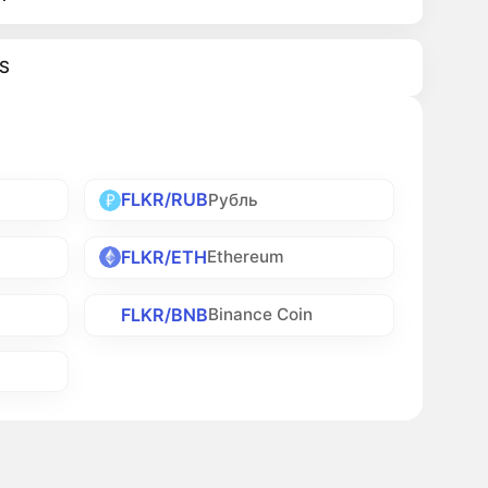
S
FLKR/RUB
Рубль
FLKR/ETH
Ethereum
FLKR/BNB
Binance Coin