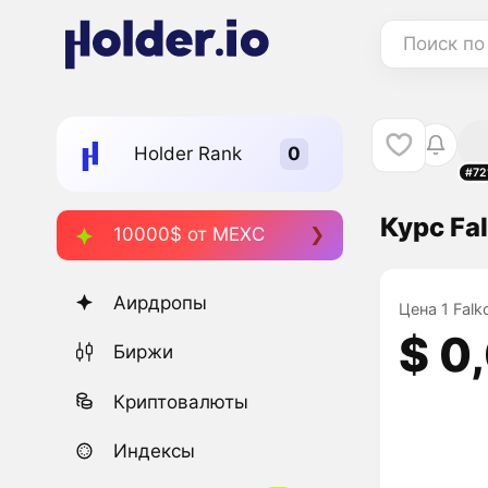
Поиск по
Holder Rank
#72
Курс Fa
10000$ от MEXC
Аирдропы
Цена 1 Falk
$ 0
Биржи
Криптовалюты
Индексы