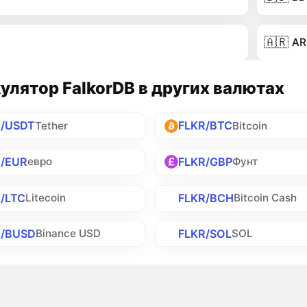
🇦🇷
AR
улятор FalkorDB в других валютах
R/USDT
FLKR/BTC
Tether
Bitcoin
R/EUR
FLKR/GBP
евро
Фунт
/LTC
FLKR/BCH
Litecoin
Bitcoin Cash
R/BUSD
FLKR/SOL
Binance USD
SOL