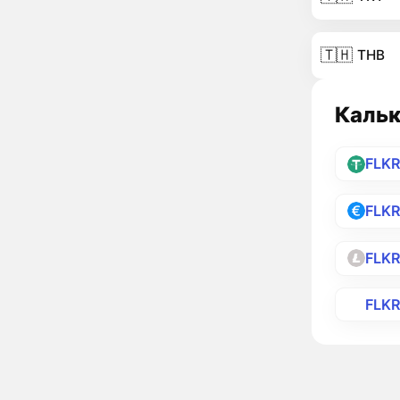
🇹🇭
THB
Кальк
FLK
FLK
FLKR
FLK