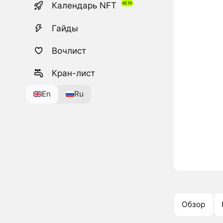
Календарь NFT
Гайды
Вочлист
Кран-лист
En
Ru
Обзор