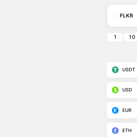
FLKR
1
10
USDT
USD
EUR
ETH