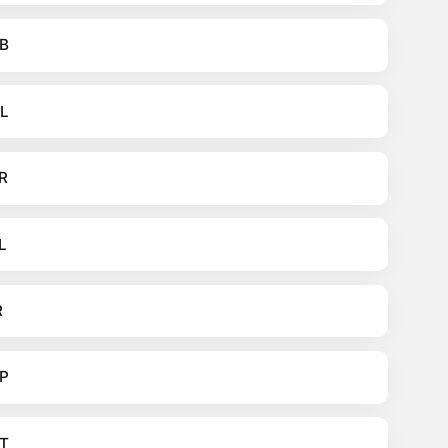
B
L
R
L
R
P
T