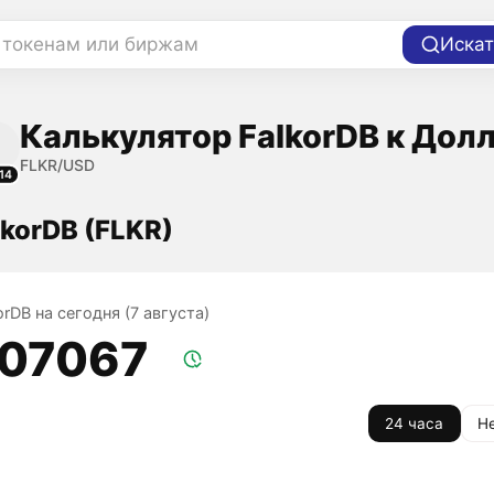
 токенам или биржам
Искат
Калькулятор FalkorDB к Дол
FLKR/USD
14
lkorDB (FLKR)
orDB на сегодня (7 августа)
,07067
24 часа
Н