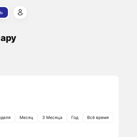
ь
лару
еделя
Месяц
3 Месяца
Год
Всё время