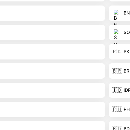
BN
SO
🇵🇰
PK
🇧🇷
BR
🇮🇩
ID
🇵🇭
PH
🇧🇩
BD