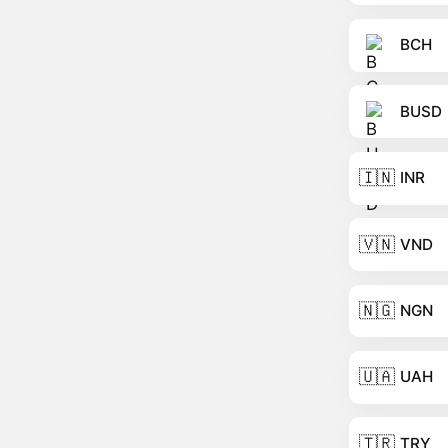
BCH
BUSD
🇮🇳
INR
🇻🇳
VND
🇳🇬
NGN
🇺🇦
UAH
🇹🇷
TRY