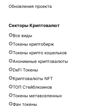
Обновления проекта
Секторы Криптовалют
Все виды
Токены криптобирж
Токены крипто кошельков
Анонимные криптовалюты
DeFi Токены
Криптовалюты NFT
ТОП Стейблкоинов
Токены метавселенных
Фан токены