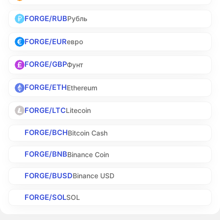
FORGE/RUB
Рубль
FORGE/EUR
евро
FORGE/GBP
Фунт
FORGE/ETH
Ethereum
FORGE/LTC
Litecoin
FORGE/BCH
Bitcoin Cash
FORGE/BNB
Binance Coin
FORGE/BUSD
Binance USD
FORGE/SOL
SOL