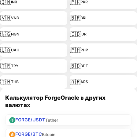
🇮🇳
🇵🇰
INR
PKR
🇻🇳
🇧🇷
VND
BRL
🇳🇬
🇮🇩
NGN
IDR
🇺🇦
🇵🇭
UAH
PHP
🇹🇷
🇧🇩
TRY
BDT
🇹🇭
🇦🇷
THB
ARS
Калькулятор ForgeOracle в других
валютах
FORGE/USDT
Tether
FORGE/BTC
Bitcoin