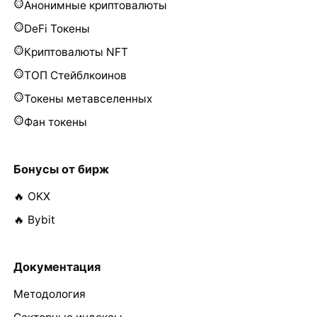
Анонимные криптовалюты
DeFi Токены
Криптовалюты NFT
ТОП Стейблкоинов
Токены метавселенных
Фан токены
Бонусы от бирж
🔥 OKX
🔥 Bybit
Документация
Методология