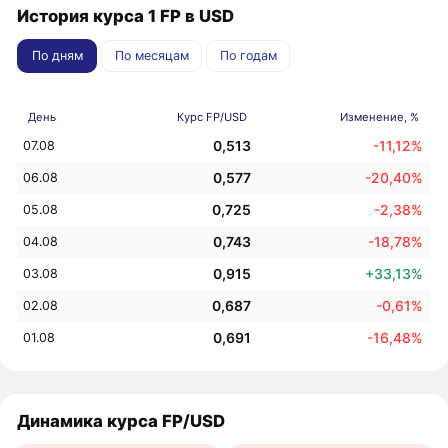
История курса 1 FP в USD
По дням
По месяцам
По годам
День
Курс FP/USD
Изменение, %
0,513
-11,12%
07.08
0,577
-20,40%
06.08
0,725
-2,38%
05.08
0,743
-18,78%
04.08
0,915
+33,13%
03.08
0,687
-0,61%
02.08
0,691
-16,48%
01.08
Динамика курса FP/USD