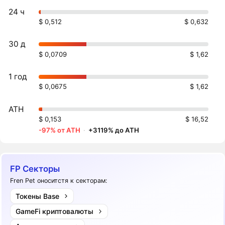
24 ч
$ 0,512
$ 0,632
30 д
$ 0,0709
$ 1,62
1 год
$ 0,0675
$ 1,62
ATH
$ 0,153
$ 16,52
-97% от ATH
·
+3119% до ATH
FP Секторы
Fren Pet оноситстя к секторам:
Токены Base
GameFi криптовалюты