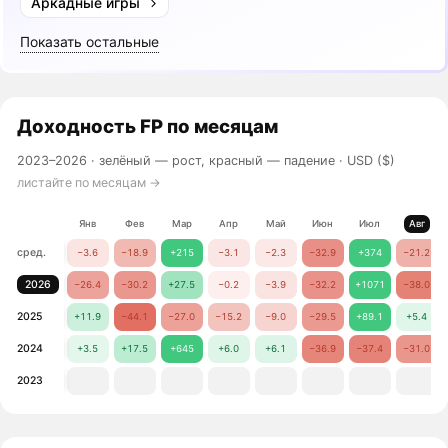
Аркадные игры
Показать остальные
Доходность
FP
по месяцам
2023–2026 ·
зелёный — рост, красный — падение
· USD ($)
листайте по месяцам →
Янв
Фев
Мар
Апр
Май
Июн
Июл
Авг
сред.
−3.6
−18.9
+215
−3.1
−2.3
−32.9
+374
−21.2
2026
−26.4
−30.2
+27.5
−0.2
−3.9
−32.2
+1071
−38.0
2025
+11.9
−44.1
−27.0
−15.2
−9.0
−29.5
+89.1
+5.4
2024
+3.5
+17.5
+645
+6.0
+6.1
−36.9
−37.4
−31.0
2023