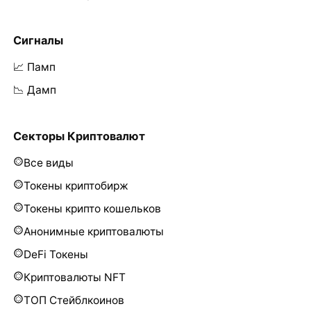
Сигналы
📈 Памп
📉 Дамп
Секторы Криптовалют
Все виды
Токены криптобирж
Токены крипто кошельков
Анонимные криптовалюты
DeFi Токены
Криптовалюты NFT
ТОП Стейблкоинов