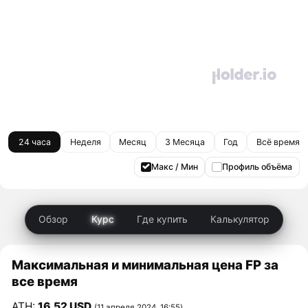
24 часа
Неделя
Месяц
3 Месяца
Год
Всё время
Макс / Мин
Профиль объёма
Обзор
Курс
Где купить
Калькулятор
Максимальная и минимальная цена FP за
все время
ATH:
16,52 USD
(11 апреля 2024, 16:55)