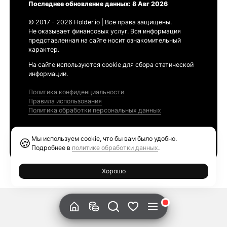
Последнее обновление данных: 8 Авг 2026
© 2017 - 2026 Holder.io | Все права защищены.
Не оказывает финансовых услуг. Вся информация
представленная на сайте носит ознакомительный
характер.
На сайте используются cookie для сбора статической
информации.
Политика конфиденциальности
Правила использования
Политика обработки персональных данных
Продукты
Мы используем cookie, что бы вам было удобно.
🍪
Ethereum GAS Tracker
Подробнее в
политике обработки данных
.
Хорошо