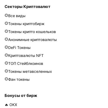
Секторы Криптовалют
Все виды
Токены криптобирж
Токены крипто кошельков
Анонимные криптовалюты
DeFi Токены
Криптовалюты NFT
ТОП Стейблкоинов
Токены метавселенных
Фан токены
Бонусы от бирж
🔥 OKX