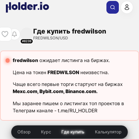
Где купить fredwilson
FREDWILSON/USD
#8239
fredwilson
ожидает листинга на биржах.
Цена на токен
FREDWILSON
неизвестна.
Чаще всего первые торги стартуют на биржах
Mexc.com
,
Bybit.com
,
Binance.com
.
Мы заранее пишем о листингах топ проектов в
Телеграм канале -
t.me/RU_HOLDER
Обзор
Курс
Где купить
Калькулятор