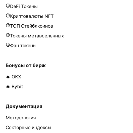
DeFi Токены
Криптовалюты NFT
ТОП Стейблкоинов
Токены метавселенных
Фан токены
Бонусы от бирж
🔥 OKX
🔥 Bybit
Документация
Методология
Секторные индексы