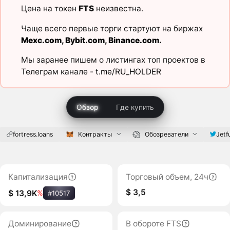
Цена на токен
FTS
неизвестна.
Чаще всего первые торги стартуют на биржах
Mexc.com
,
Bybit.com
,
Binance.com
.
Мы заранее пишем о листингах топ проектов в
Телеграм канале -
t.me/RU_HOLDER
Обзор
Где купить
fortress.loans
Контракты
Обозреватели
Jetf
Капитализация
Торговый объем, 24ч
$ 3,5
$ 13,9K
%
#10517
Доминирование
В обороте FTS