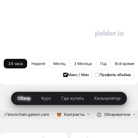
24 часа
Неделя
Месяц
3 Месяца
Год
Всё время
Макс / Мин
Профиль объёма
Обзор
Курс
Где купить
Калькулятор
blockchain.galeon.care
Контракты
Обозреватели