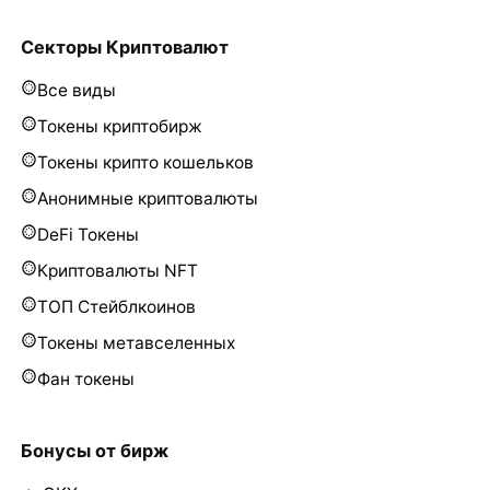
Секторы Криптовалют
Все виды
Токены криптобирж
Токены крипто кошельков
Анонимные криптовалюты
DeFi Токены
Криптовалюты NFT
ТОП Стейблкоинов
Токены метавселенных
Фан токены
Бонусы от бирж