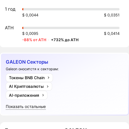
1 год
$ 0,0044
$ 0,0351
ATH
$ 0,0095
$ 0,0414
-88% от ATH
·
+732% до ATH
GALEON Секторы
Galeon оноситстя к секторам:
Токены BNB Chain
AI Криптовалюты
AI-приложения
Показать остальные