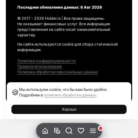
Последнее обновление данных: 6 Авг 2026
© 2017 - 2026 Holder.io | Все права защищены.
Не оказывает финансовых услуг. Вся информация
представленная на сайте носит ознакомительный
характер.
На сайте используются cookie для сбора статической
информации.
Политика конфиденциальности
Правила использования
Политика обработки персональных данных
Продукты
Мы используем cookie, что бы вам было удобно.
🍪
Ethereum GAS Tracker
Подробнее в
политике обработки данных
.
Хорошо