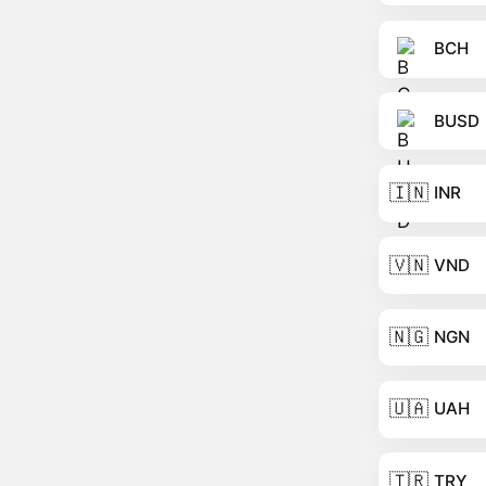
BCH
BUSD
🇮🇳
INR
🇻🇳
VND
🇳🇬
NGN
🇺🇦
UAH
🇹🇷
TRY