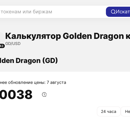
 токенам или биржам
Искат
Калькулятор Golden Dragon 
GD/USD
43
lden Dragon (GD)
нее обновление цены: 7 августа
,0038
24 часа
Не