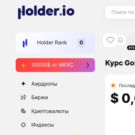
Поиск по
Holder Rank
#15
Курс Go
10000$ от MEXC
Аирдропы
Послед
$ 0
Биржи
Криптовалюты
Индексы