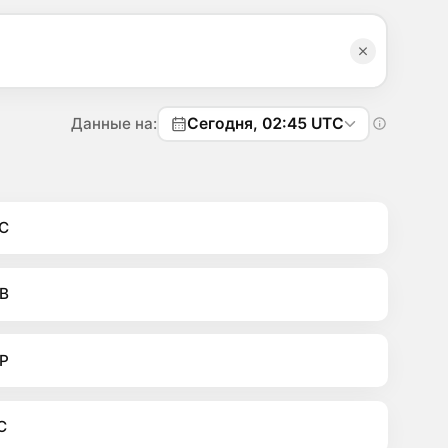
Данные на:
Сегодня, 02:45 UTC
C
B
P
C