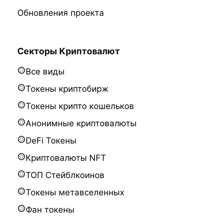
Обновления проекта
Секторы Криптовалют
Все виды
Токены криптобирж
Токены крипто кошельков
Анонимные криптовалюты
DeFi Токены
Криптовалюты NFT
ТОП Стейблкоинов
Токены метавселенных
Фан токены