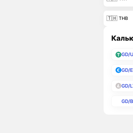
🇹🇭
THB
Кальк
GD/
GD/
GD/
GD/