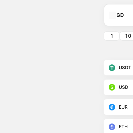
GD
1
10
USDT
USD
EUR
ETH