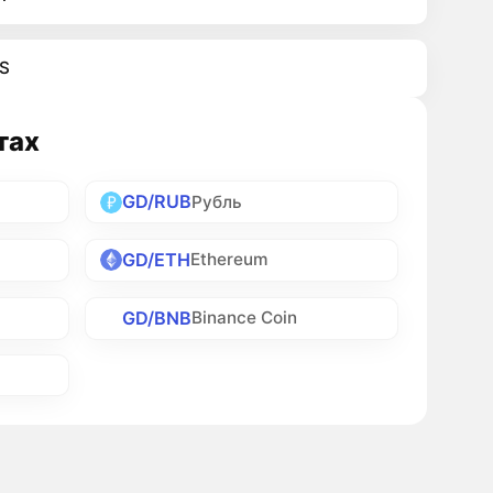
S
тах
GD/RUB
Рубль
GD/ETH
Ethereum
GD/BNB
Binance Coin