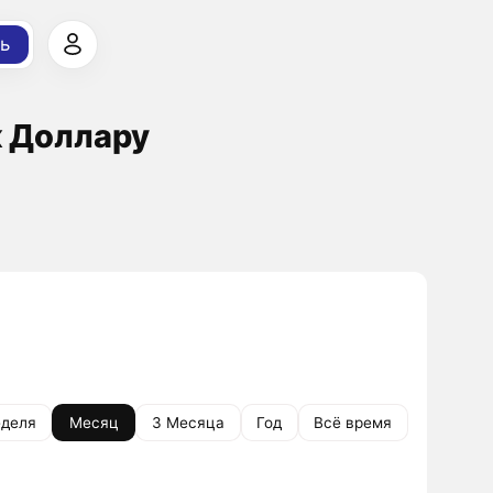
ь
к Доллару
деля
Месяц
3 Месяца
Год
Всё время