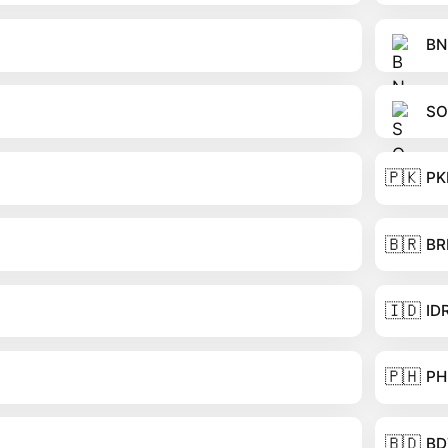
BN
SO
🇵🇰
PK
🇧🇷
BR
🇮🇩
ID
🇵🇭
PH
🇧🇩
BD