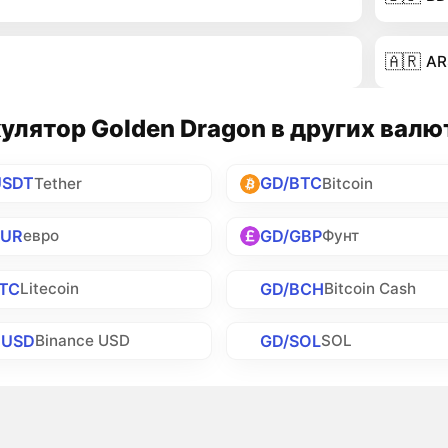
🇦🇷
AR
улятор Golden Dragon в других валю
USDT
GD/BTC
Tether
Bitcoin
EUR
GD/GBP
евро
Фунт
LTC
GD/BCH
Litecoin
Bitcoin Cash
BUSD
GD/SOL
Binance USD
SOL