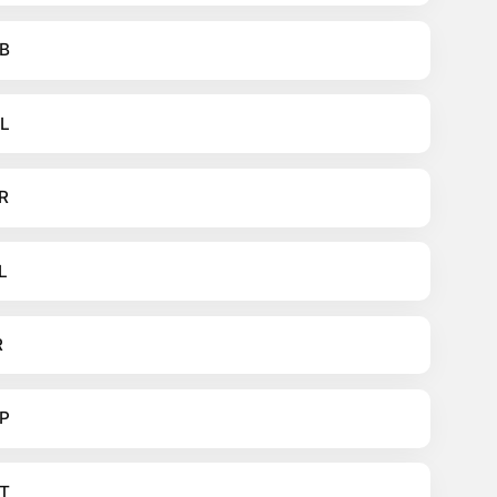
B
L
R
L
R
P
T