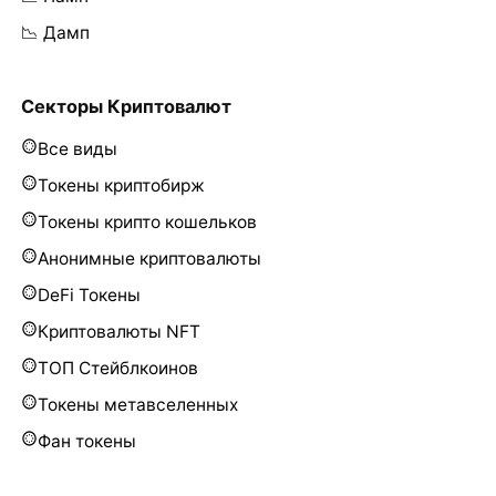
📉 Дамп
Секторы Криптовалют
Все виды
Токены криптобирж
Токены крипто кошельков
Анонимные криптовалюты
DeFi Токены
Криптовалюты NFT
ТОП Стейблкоинов
Токены метавселенных
Фан токены