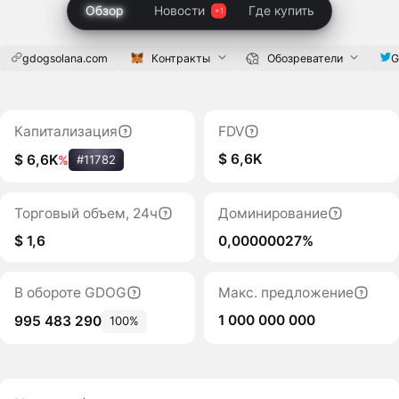
Обзор
Новости
Где купить
gdogsolana.com
Контракты
Обозреватели
G
Капитализация
FDV
$ 6,6K
$ 6,6K
%
#11782
Торговый объем, 24ч
Доминирование
$ 1,6
0,00000027%
В обороте GDOG
Макс. предложение
1 000 000 000
995 483 290
100%