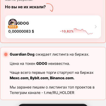
Но вы не их искали?
GDOG
6455
0,00000083 $
-10,82%
Guardian Dog
ожидает листинга на биржах.
Цена на токен
GDOG
неизвестна.
Чаще всего первые торги стартуют на биржах
Mexc.com
,
Bybit.com
,
Binance.com
.
Мы заранее пишем о листингах топ проектов в
Телеграм канале -
t.me/RU_HOLDER