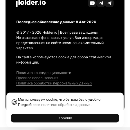
Последнее обновление данных: 8 Авг 2026
© 2017 - 2026 Holder.io | Все права защищены.
Не оказывает финансовых услуг. Вся информация
представленная на сайте носит ознакомительный
характер.
На сайте используются cookie для сбора статической
информации.
Политика конфиденциальности
Правила использования
Политика обработки персональных данных
Продукты
Мы используем cookie, что бы вам было удобно.
🍪
Ethereum GAS Tracker
Подробнее в
политике обработки данных
.
Хорошо