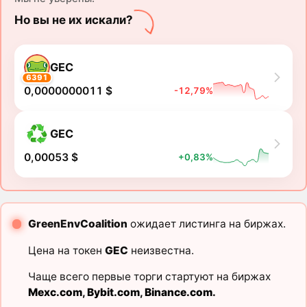
Но вы не их искали?
GEC
6391
0,0000000011 $
-12,79%
GEC
0,00053 $
+0,83%
GreenEnvCoalition
ожидает листинга на биржах.
Цена на токен
GEC
неизвестна.
Чаще всего первые торги стартуют на биржах
Mexc.com
,
Bybit.com
,
Binance.com
.