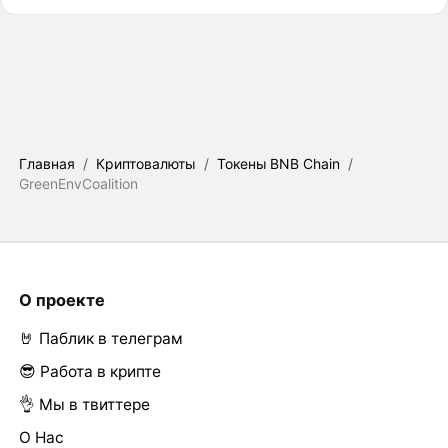
Главная
/
Криптовалюты
/
Токены BNB Chain
/
GreenEnvCoalition
О проекте
🤘 Паблик в телеграм
😎 Работа в крипте
👌 Мы в твиттере
О Нас