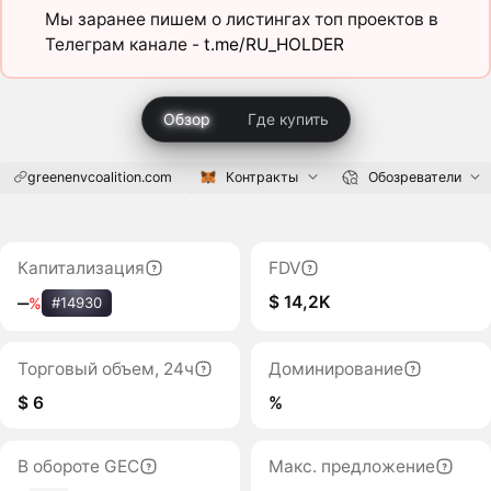
Мы заранее пишем о листингах топ проектов в
Телеграм канале -
t.me/RU_HOLDER
Обзор
Где купить
greenenvcoalition.com
Контракты
Обозреватели
Капитализация
FDV
$ 14,2K
‒
%
#14930
Торговый объем, 24ч
Доминирование
$ 6
%
В обороте GEC
Макс. предложение