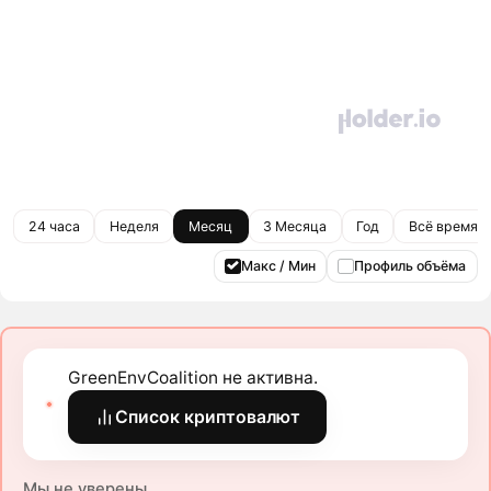
24 часа
Неделя
Месяц
3 Месяца
Год
Всё время
Макс / Мин
Профиль объёма
GreenEnvCoalition не активна.
Список криптовалют
Мы не уверены.