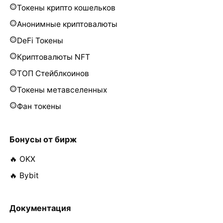
Токены крипто кошельков
Анонимные криптовалюты
DeFi Токены
Криптовалюты NFT
ТОП Стейблкоинов
Токены метавселенных
Фан токены
Бонусы от бирж
🔥 OKX
🔥 Bybit
Документация