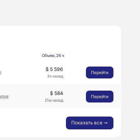
Объем, 24 ч
$ 5 596
Перейти
2
2ч назад
$ 584
Перейти
0056
21м назад
Показать все ➙