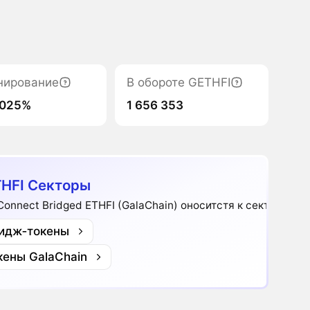
нирование
В обороте GETHFI
0025%
1 656 353
HFI Секторы
Connect Bridged ETHFI (GalaChain) оноситстя к секторам:
идж‑токены
кены GalaChain