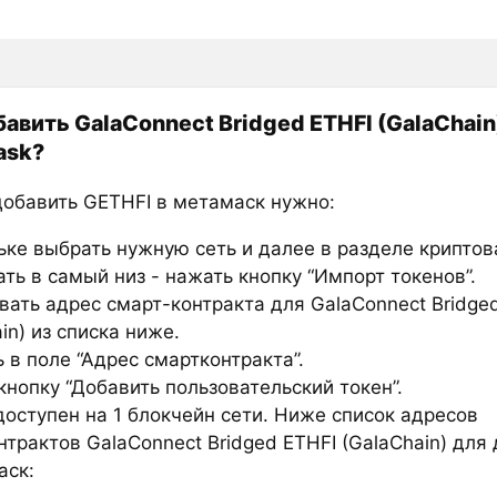
бавить GalaConnect Bridged ETHFI (GalaChain
ask?
добавить GETHFI в метамаск нужно:
ьке выбрать нужную сеть и далее в разделе крипто
ть в самый низ - нажать кнопку “Импорт токенов”.
вать адрес смарт-контракта для GalaConnect Bridge
in) из списка ниже.
 в поле “Адрес смартконтракта”.
нопку “Добавить пользовательский токен”.
доступен на 1 блокчейн сети. Ниже список адресов
нтрактов GalaConnect Bridged ETHFI (GalaChain) для
аск: