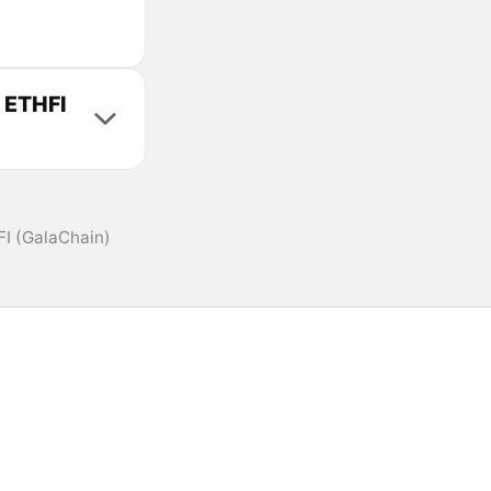
 ETHFI
I (GalaChain)