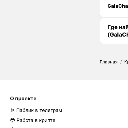
GalaCha
Где на
(GalaC
Главная
/
К
О проекте
🤘 Паблик в телеграм
😎 Работа в крипте