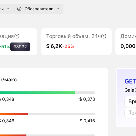
ты
Обозреватели
зация
Торговый объем, 24ч
Доми
$ 6,2K
0,00
-25%
+51%
#3932
н/макс
GET
Gala
$ 0,348
$ 0,373
Бр
То
$ 0,346
$ 0,416