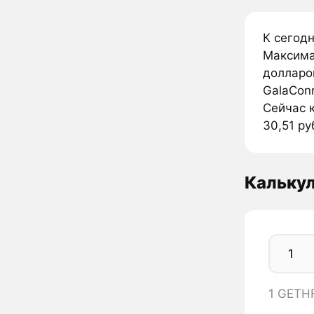
К сегодн
Максима
долларо
GalaConn
Сейчас к
30,51 ру
Калькул
1 GETHF