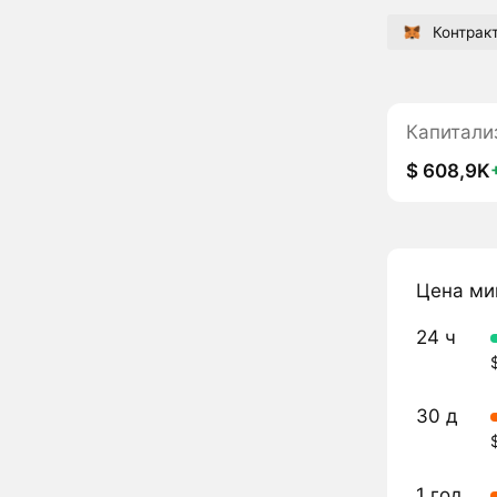
Контрак
Капитали
$ 608,9K
Цена ми
24 ч
30 д
1 год