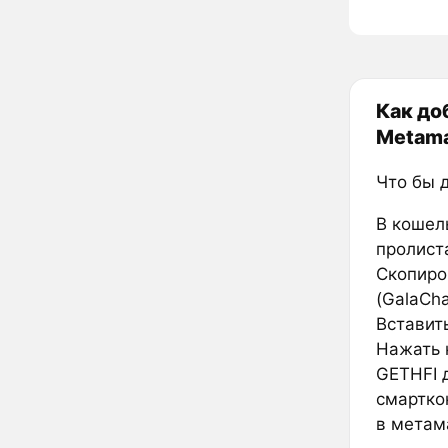
Как до
Metam
Что бы 
В кошел
пролиста
Скопиро
(GalaCha
Вставить
Нажать к
GETHFI 
смартко
в метам