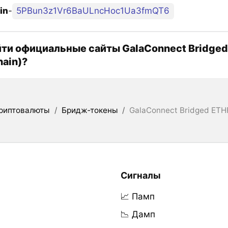
in
-
5PBun3z1Vr6BaULncHoc1Ua3fmQT6
йти официальные сайты GalaConnect Bridged
hain)?
риптовалюты
/
Бридж‑токены
/
GalaConnect Bridged ETHF
Сигналы
📈 Памп
📉 Дамп