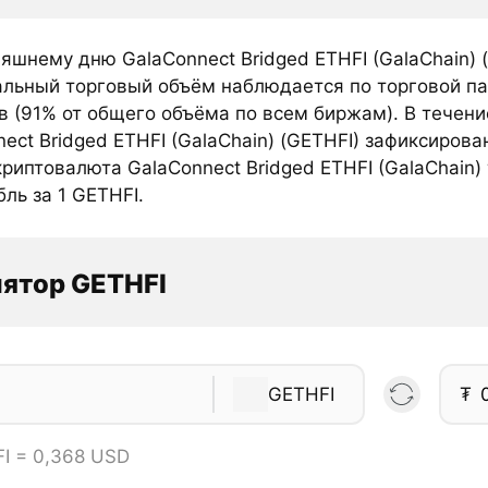
яшнему дню GalaConnect Bridged ETHFI (GalaChain) 
льный торговый объём наблюдается по торговой па
в (91% от общего объёма по всем биржам). В течен
ect Bridged ETHFI (GalaChain) (GETHFI) зафиксирова
риптовалюта GalaConnect Bridged ETHFI (GalaChain)
бль за 1 GETHFI.
ятор GETHFI
GETHFI
₮
I = 0,368 USD