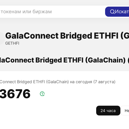
 токенам или биржам
Искат
GalaConnect Bridged ETHFI (
GETHFI
laConnect Bridged ETHFI (GalaChain)
Connect Bridged ETHFI (GalaChain) на сегодня (7 августа)
,3676
24 часа
Н