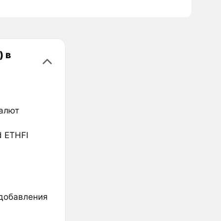
) в
валют
d ETHFI
 добавления