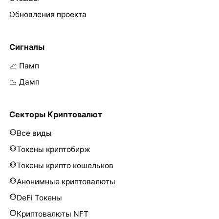
Обновления проекта
Сигналы
📈 Памп
📉 Дамп
Секторы Криптовалют
Все виды
Токены криптобирж
Токены крипто кошельков
Анонимные криптовалюты
DeFi Токены
Криптовалюты NFT