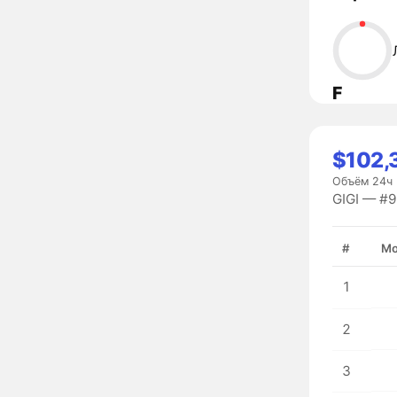
F
$102,
Объём 24ч
GIGI — #
#
Мо
1
2
3