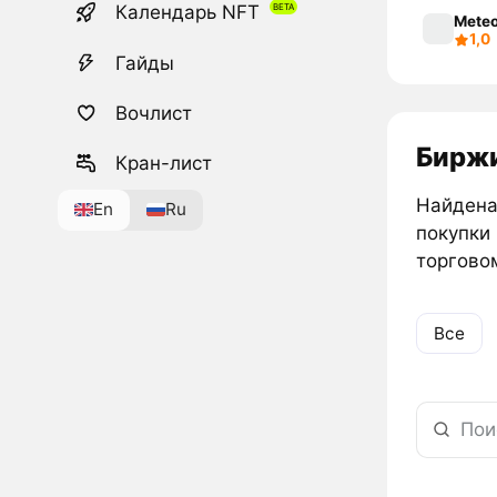
Календарь NFT
Mete
1,0
Гайды
Вочлист
Биржи
Кран-лист
Найдена
En
Ru
покупки
торговом
Все