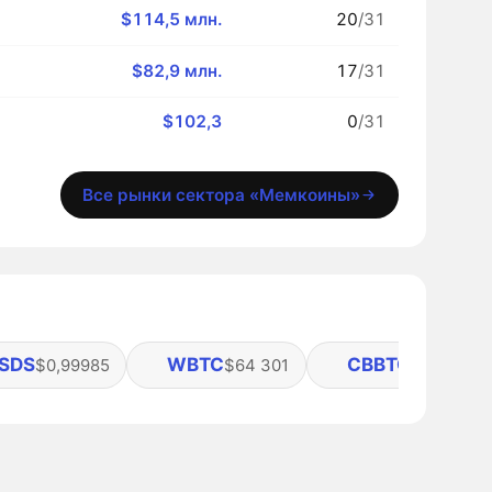
$114,5 млн.
20
/31
$82,9 млн.
17
/31
$102,3
0
/31
Все рынки сектора «Мемкоины»
SDS
WBTC
CBBTC
$0,99985
$64 301
$64 307