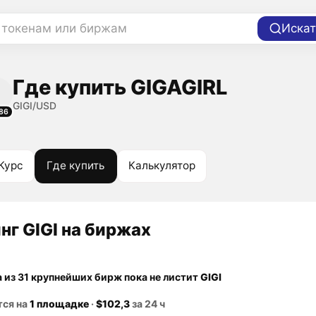
 токенам или биржам
Искат
Где купить GIGAGIRL
GIGI/USD
86
Курс
Где купить
Калькулятор
нг GIGI на биржах
а из 31 крупнейших бирж пока не листит
GIGI
тся на
1 площадке
·
$102,3
за 24 ч