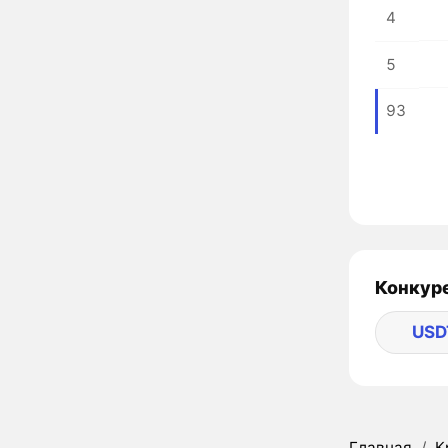
4
5
93
Конкуре
USD
Главная
/
К