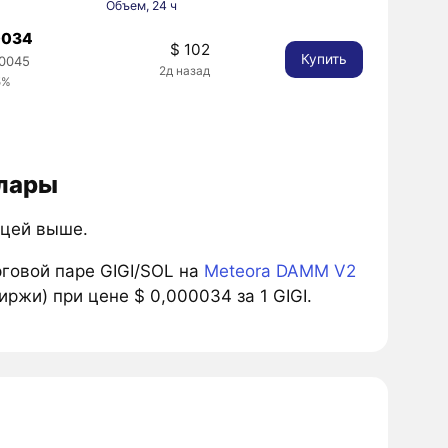
Объем, 24 ч
0034
$ 102
Купить
0045
2д назад
5%
ллары
ицей выше.
говой паре GIGI/SOL на
Meteora DAMM V2
ржи) при цене $ 0,000034 за 1 GIGI.