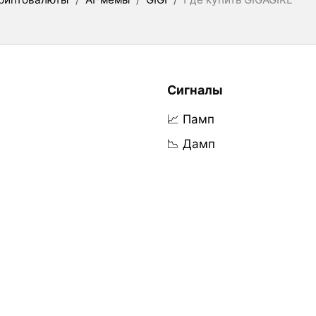
Сигналы
📈 Памп
📉 Дамп