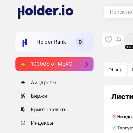
Поиск по
Holder Rank
#76
10000$ от MEXC
Обзор
Аирдропы
Листи
Биржи
Криптовалюты
Ни одн
Индексы
Торгуе