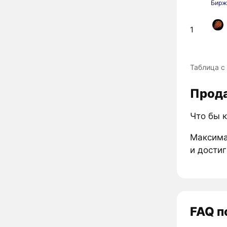
Бирж
1
Таблица с
Прода
Что бы 
Максима
и достиг
FAQ п