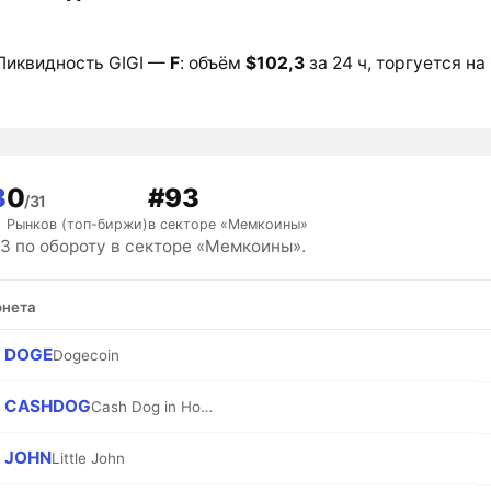
Ликвидность GIGI —
F
: объём
$102,3
за 24 ч, торгуется на
3
0
#93
/31
Рынков (топ-биржи)
в секторе «Мемкоины»
93 по обороту в секторе «Мемкоины».
нета
DOGE
Dogecoin
CASHDOG
Cash Dog in Hood
JOHN
Little John