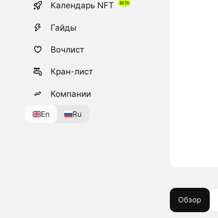
Календарь NFT
Гайды
Вочлист
Кран-лист
Компании
En
Ru
Обзор