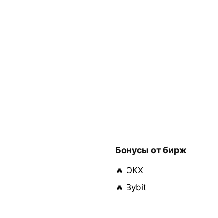
Бонусы от бирж
🔥 OKX
🔥 Bybit