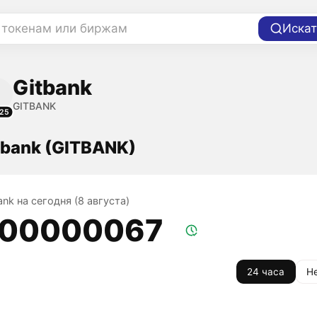
 токенам или биржам
Искат
Gitbank
GITBANK
25
tbank (GITBANK)
ank на сегодня (8 августа)
,00000067
24 часа
Н