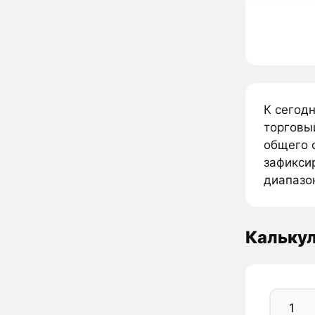
К сегод
торговы
общего 
зафикси
диапазон
Кальку