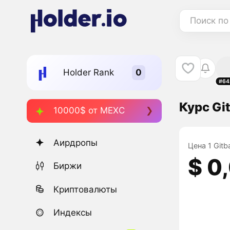
Поиск по
Holder Rank
#64
Курс Gi
10000$ от MEXC
Аирдропы
Цена 1 Gitb
$ 0
Биржи
Криптовалюты
Индексы