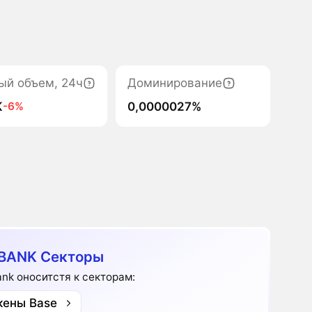
ый объем, 24ч
Доминирование
K
0,0000027%
-6%
BANK Секторы
ank оноситстя к секторам:
кены Base