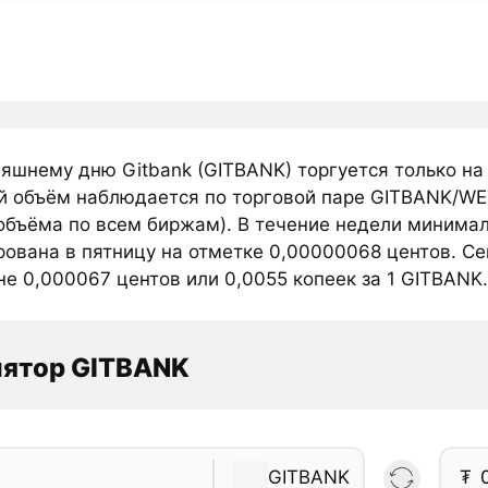
няшнему дню Gitbank (GITBANK) торгуется только н
й объём наблюдается по торговой паре GITBANK/WET
объёма по всем биржам). В течение недели минимал
рована в пятницу на отметке 0,00000068 центов. Се
е 0,000067 центов или 0,0055 копеек за 1 GITBANK.
лятор GITBANK
GITBANK
₮