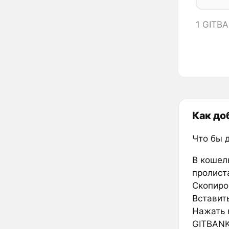
1 GITB
Как до
Что бы 
В кошел
пролиста
Скопиро
Вставить
Нажать к
GITBANK