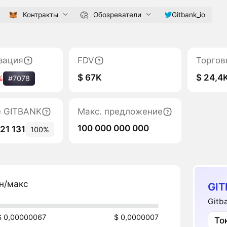
Контракты
Обозреватели
Gitbank_io
зация
FDV
Торгов
$ 67K
$ 24,4
%
#7078
е GITBANK
Макс. предложение
100 000 000 000
21 131
100%
н/макс
GIT
Gitb
$ 0,00000067
$ 0,0000007
То