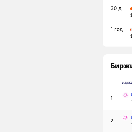
30 д
1 год
Биржи
Бирж
1
2