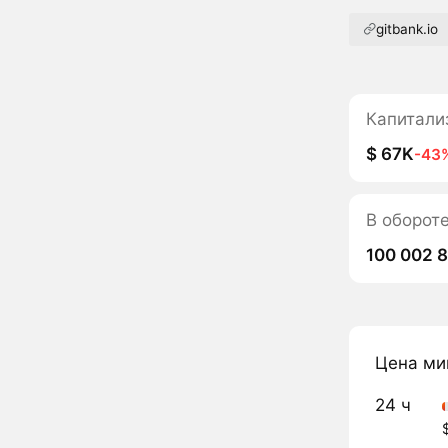
gitbank.io
Капитали
$ 67K
-43
В оборот
100 002 8
Цена ми
24 ч