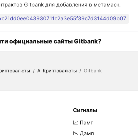
нтрактов Gitbank для добавления в метамаск:
xc21dd0ee043930711c2a3e55f39c7d3144d09b07
йти официальные сайты Gitbank?
риптовалюты
/
AI Криптовалюты
/
Gitbank
Сигналы
📈 Памп
📉 Дамп