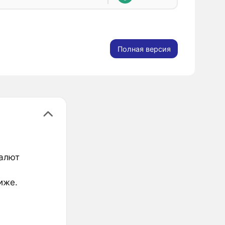
Полная версия
валют
иже.