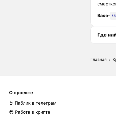
смартко
Base
-
0
Где на
Главная
/
К
О проекте
🤘 Паблик в телеграм
😎 Работа в крипте