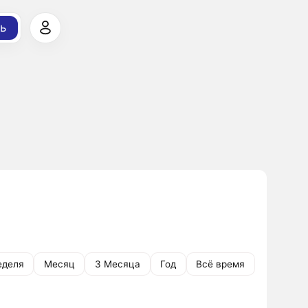
ь
еделя
Месяц
3 Месяца
Год
Всё время