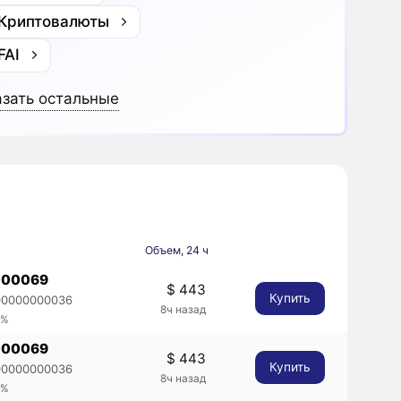
 Криптовалюты
FAI
зать остальные
Объем, 24 ч
000069
$ 443
Купить
00000000036
8ч назад
1%
000069
$ 443
Купить
00000000036
8ч назад
1%