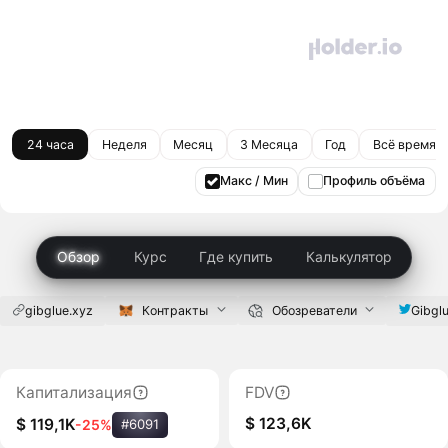
24 часа
Неделя
Месяц
3 Месяца
Год
Всё время
Макс / Мин
Профиль объёма
Обзор
Курс
Где купить
Калькулятор
gibglue.xyz
Контракты
Обозреватели
Gibgl
Капитализация
FDV
$ 123,6K
$ 119,1K
-25%
#6091