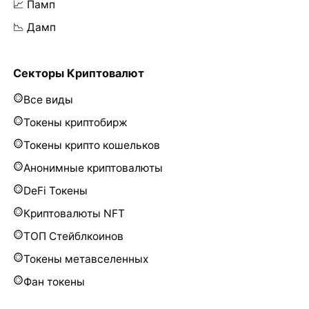
📈 Памп
📉 Дамп
Секторы Криптовалют
Все виды
Токены криптобирж
Токены крипто кошельков
Анонимные криптовалюты
DeFi Токены
Криптовалюты NFT
ТОП Стейблкоинов
Токены метавселенных
Фан токены