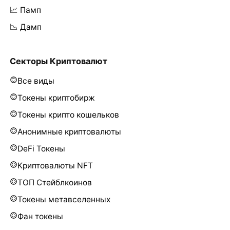
📈 Памп
📉 Дамп
Секторы Криптовалют
Все виды
Токены криптобирж
Токены крипто кошельков
Анонимные криптовалюты
DeFi Токены
Криптовалюты NFT
ТОП Стейблкоинов
Токены метавселенных
Фан токены