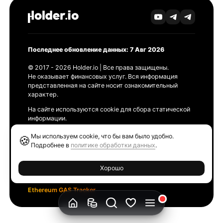
Последнее обновление данных: 7 Авг 2026
© 2017 - 2026 Holder.io | Все права защищены.
Не оказывает финансовых услуг. Вся информация
представленная на сайте носит ознакомительный
характер.
На сайте используются cookie для сбора статической
информации.
Мы используем cookie, что бы вам было удобно.
Политика конфиденциальности
🍪
Подробнее в
политике обработки данных
.
Правила использования
Политика обработки персональных данных
Хорошо
Продукты
Ethereum GAS Tracker