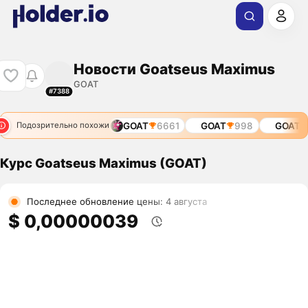
Новости Goatseus Maximus
GOAT
#7388
63
GOAT
9831
GOAT
6661
GOAT
998
GOAT
69
Подозрительно похожи
Курс Goatseus Maximus (GOAT)
Последнее обновление цены: 4 августа
$ 0,00000039