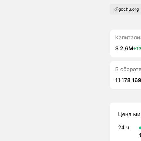
gochu.org
Капитали
$ 2,6M
+1
В оборот
11 178 16
Цена ми
24 ч