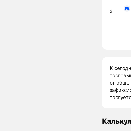
3
К сегод
торговы
от обще
зафикси
торгуетс
Кальку