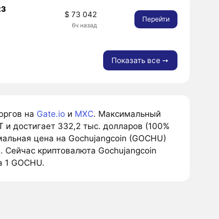
23
$ 73 042
Перейти
6ч назад
Показать все ➙
оргов на
Gate.io
и
MXC
. Максимальный
и достигает 332,2 тыс. долларов (100%
мальная цена на Gochujangcoin (GOCHU)
. Сейчас криптовалюта Gochujangcoin
а 1 GOCHU.