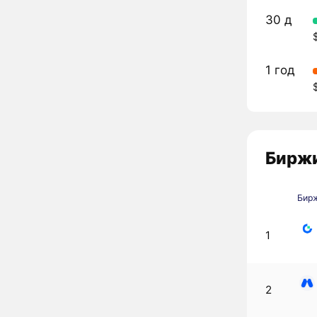
30 д
1 год
Биржи
Бир
1
2