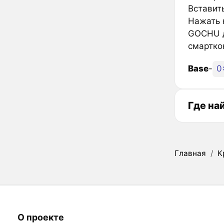
Вставить
Нажать к
GOCHU д
смартко
Base
-
0
Где на
Главная
/
К
О проекте