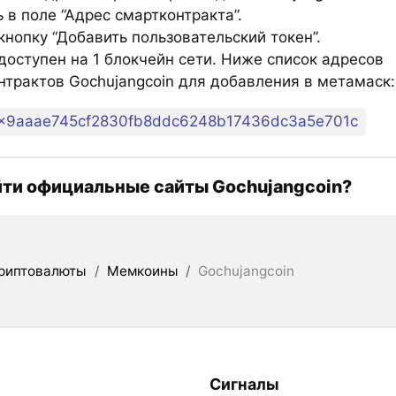
 в поле “Адрес смартконтракта”.
нопку “Добавить пользовательский токен”.
оступен на 1 блокчейн сети. Ниже список адресов
нтрактов Gochujangcoin для добавления в метамаск:
x9aaae745cf2830fb8ddc6248b17436dc3a5e701c
йти официальные сайты Gochujangcoin?
риптовалюты
/
Мемкоины
/
Gochujangcoin
Сигналы