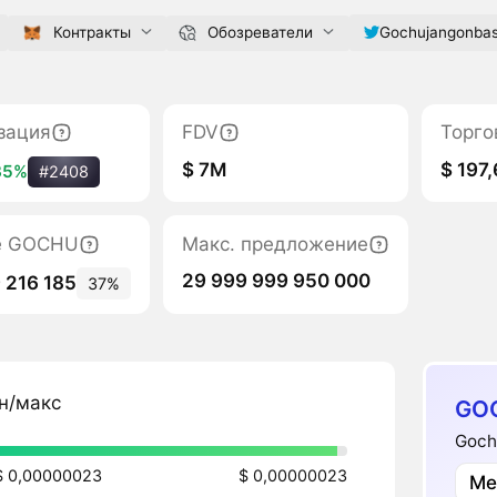
Контракты
Обозреватели
Gochujangonba
зация
FDV
Торго
$ 7M
$ 197
35%
#2408
е GOCHU
Макс. предложение
29 999 999 950 000
9 216 185
37%
н/макс
GO
Goch
$ 0,00000023
$ 0,00000023
Ме