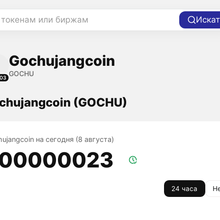
 токенам или биржам
Искат
Gochujangcoin
GOCHU
03
chujangcoin (GOCHU)
ujangcoin на сегодня (8 августа)
,00000023
24 часа
Н