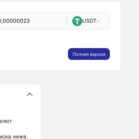
USDT
Полная версия
валют
иска ниже.