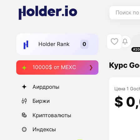
Поиск по
Holder Rank
#20
Курс Go
10000$ от MEXC
Аирдропы
Цена 1 Goch
$ 0
Биржи
Криптовалюты
Индексы