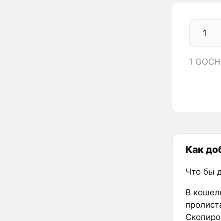
1 GOCH
Как до
Что бы 
В кошел
пролиста
Скопиро