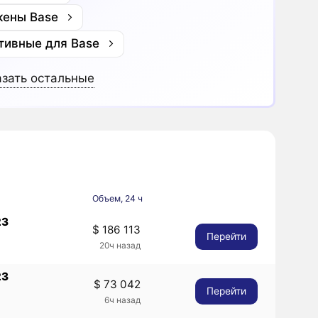
кены Base
тивные для Base
зать остальные
Объем, 24 ч
23
$ 186 113
Перейти
20ч назад
23
$ 73 042
Перейти
6ч назад