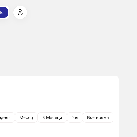
ь
еделя
Месяц
3 Месяца
Год
Всё время