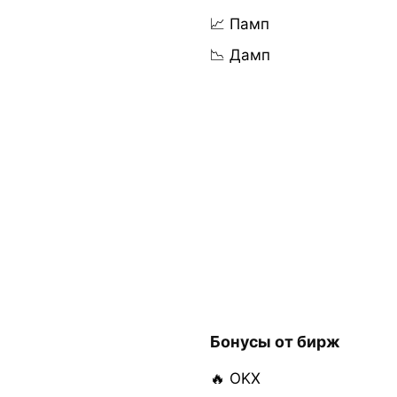
📈 Памп
📉 Дамп
Бонусы от бирж
🔥 OKX