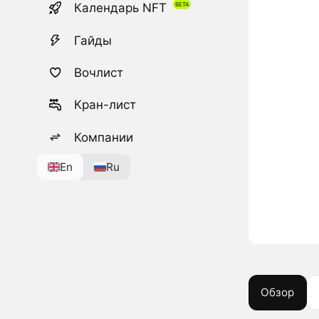
Календарь NFT
Гайды
Вочлист
Кран-лист
Компании
En
Ru
Обзор