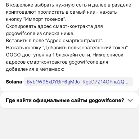
В кошельке выбрать нужную сеть и далее в разделе
криптовалют пролистать в самый низ - нажать
кнопку “Импорт токенов”.
Скопировать адрес смарт-контракта для
gogowifcone из списка ниже.
Вставить в поле “Адрес смартконтракта”.
Нажать кнопку “Добавить пользовательский токен”.
GOGO доступен на 1 блокчейн сети. Ниже список
адресов смартконтрактов gogowifcone для
добавления в метамаск:
Solana
-
Byb1W95xDYBiF6gMJoTRgpD7Z14GFna2QLHoZfEWNbfQ
Где найти официальные сайты gogowifcone?