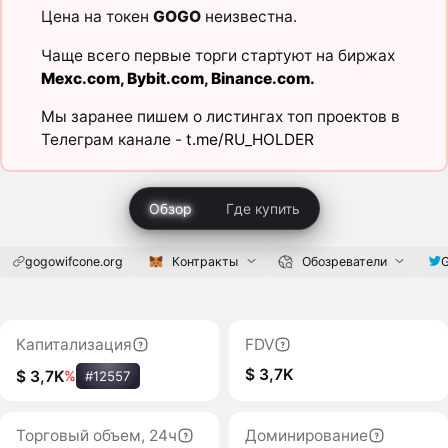
Цена на токен
GOGO
неизвестна.
Чаще всего первые торги стартуют на биржах
Mexc.com
,
Bybit.com
,
Binance.com
.
Мы заранее пишем о листингах топ проектов в
Телеграм канале -
t.me/RU_HOLDER
Обзор
Где купить
gogowifcone.org
Контракты
Обозреватели
G
Капитализация
FDV
$ 3,7K
$ 3,7K
%
#12557
Торговый объем, 24ч
Доминирование