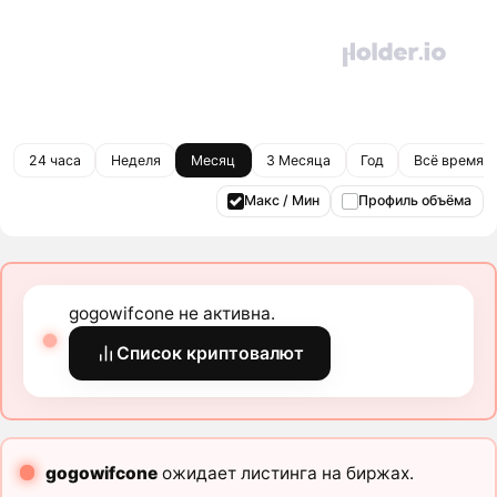
24 часа
Неделя
Месяц
3 Месяца
Год
Всё время
Макс / Мин
Профиль объёма
gogowifcone не активна.
Список криптовалют
gogowifcone
ожидает листинга на биржах.