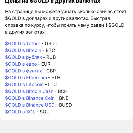
Цены на $GOLD в других валютах
На странице вы можете узнать сколько сейчас стоит
$GOLD в долларах и других валютах. Быстрая
справка по курсу, чтобы понять чему равен 1 $GOLD
в других валютах:
$GOLD в Tether
- USDT
$GOLD в Bitcoin
- BTC
$GOLD в рублях
- RUB
$GOLD в евро
- EUR
$GOLD в фунтах
- GBP
$GOLD в Ethereum
- ETH
$GOLD в Litecoin
- LTC
$GOLD в Bitcoin Cash
- BCH
$GOLD в Binance Coin
- BNB
$GOLD в Binance USD
- BUSD
$GOLD в SOL
- SOL