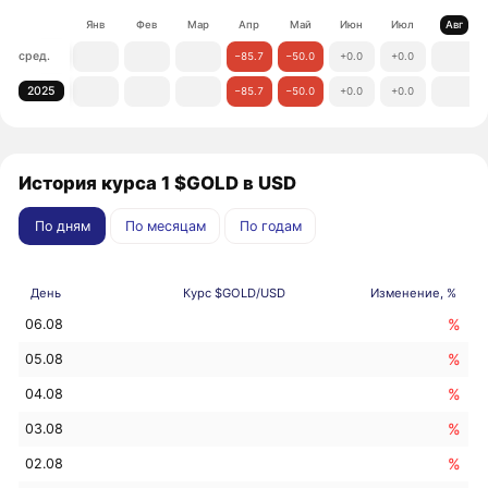
Янв
Фев
Мар
Апр
Май
Июн
Июл
Авг
сред.
−85.7
−50.0
+0.0
+0.0
2025
−85.7
−50.0
+0.0
+0.0
История курса 1 $GOLD в USD
По дням
По месяцам
По годам
День
Курс $GOLD/USD
Изменение, %
%
06.08
%
05.08
%
04.08
%
03.08
%
02.08