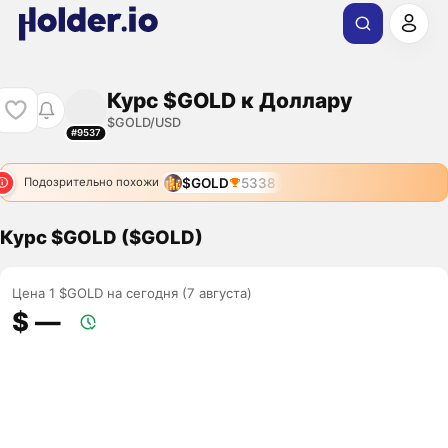
Курс $GOLD к Доллару
$GOLD/USD
#9537
$GOLD
5338
Подозрительно похожи
Курс $GOLD ($GOLD)
Цена 1 $GOLD на сегодня (7 августа)
$ ―