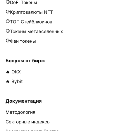
DeFi Токены
Криптовалюты NFT
ТОП Стейблкоинов
Токены метавселенных
Фан токены
Бонусы от бирж
🔥 OKX
🔥 Bybit
Документация
Методология
Секторные индексы