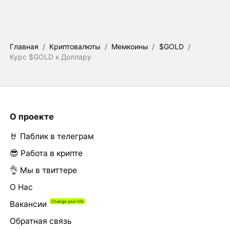
Главная
/
Криптовалюты
/
Мемкоины
/
$GOLD
/
Курс $GOLD к Доллару
О проекте
🤘 Паблик в телеграм
😎 Работа в крипте
👌 Мы в твиттере
О Нас
Вакансии
Обратная связь