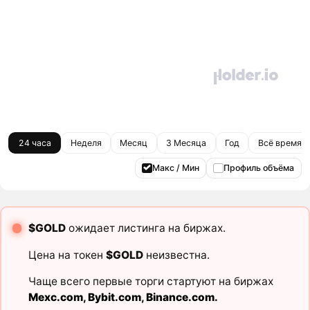
24 часа
Неделя
Месяц
3 Месяца
Год
Всё время
Макс / Мин
Профиль объёма
$GOLD
ожидает листинга на биржах.
Цена на токен
$GOLD
неизвестна.
Чаще всего первые торги стартуют на биржах
Mexc.com
,
Bybit.com
,
Binance.com
.