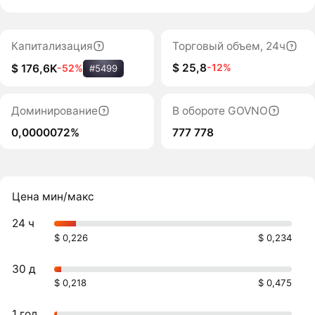
Капитализация
Торговый объем, 24ч
$ 25,8
-12%
$ 176,6K
-52%
#5499
Доминирование
В обороте GOVNO
0,0000072%
777 778
Цена мин/макс
24 ч
$ 0,226
$ 0,234
30 д
$ 0,218
$ 0,475
1 год