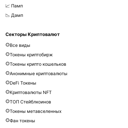
📈 Памп
📉 Дамп
Секторы Криптовалют
Все виды
Токены криптобирж
Токены крипто кошельков
Анонимные криптовалюты
DeFi Токены
Криптовалюты NFT
ТОП Стейблкоинов
Токены метавселенных
Фан токены