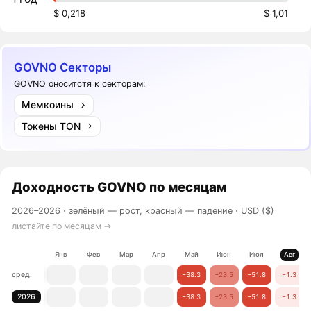
$ 0,218
$ 1,01
GOVNO Секторы
GOVNO оноситстя к секторам:
Мемкоины
Токены TON
Доходность
GOVNO
по месяцам
2026–2026 ·
зелёный — рост, красный — падение
· USD ($)
листайте по месяцам →
Янв
Фев
Мар
Апр
Май
Июн
Июл
Авг
сред.
−38.3
−23.5
−51.8
−1.3
2026
−38.3
−23.5
−51.8
−1.3