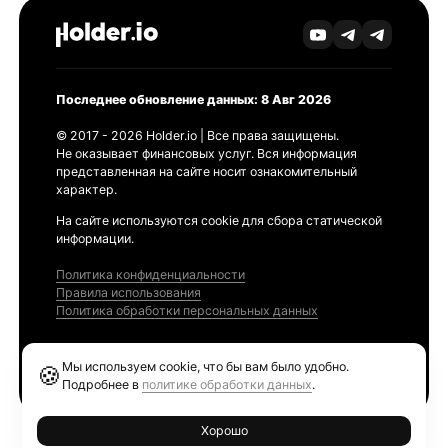
Последнее обновление данных: 8 Авг 2026
© 2017 - 2026 Holder.io | Все права защищены.
Не оказывает финансовых услуг. Вся информация
представленная на сайте носит ознакомительный
характер.
На сайте используются cookie для сбора статической
информации.
Политика конфиденциальности
Правила использования
Политика обработки персональных данных
Продукты
Мы используем cookie, что бы вам было удобно.
🍪
Ethereum GAS Tracker
Подробнее в
политике обработки данных
.
Хорошо