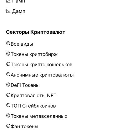
📈 Памп
📉 Дамп
Секторы Криптовалют
Все виды
Токены криптобирж
Токены крипто кошельков
Анонимные криптовалюты
DeFi Токены
Криптовалюты NFT
ТОП Стейблкоинов
Токены метавселенных
Фан токены