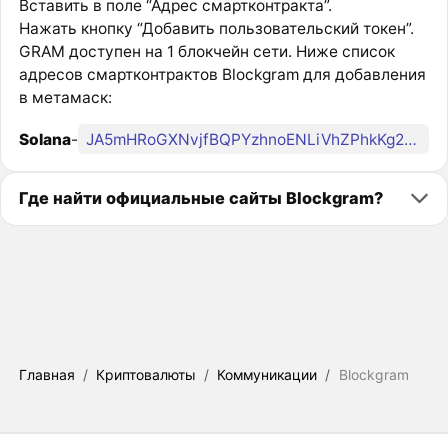
Вставить в поле “Адрес смартконтракта”.
Нажать кнопку “Добавить пользовательский токен”.
GRAM доступен на 1 блокчейн сети. Ниже список
адресов смартконтрактов Blockgram для добавления
в метамаск:
Solana
-
JA5mHRoGXNvjfBQPYzhnoENLiVhZPhkKg2nxzx2xvaQT
Где найти официальные сайты Blockgram?
Главная
/
Криптовалюты
/
Коммуникации
/
Blockgram