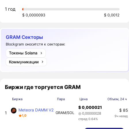
1 год
$ 0,0000093
$ 0,0012
GRAM Секторы
Blockgram оноситстя к секторам:
Токены Solana
Коммуникации
Биржи где торгуется GRAM
Биржа
Пара
Цена
Объем, 24 ч
$ 0,000021
Meteora DAMM V2
$ 85
1
GRAM/SOL
◎ 0,00000028
1,0
9ч назад
спред 0.64%