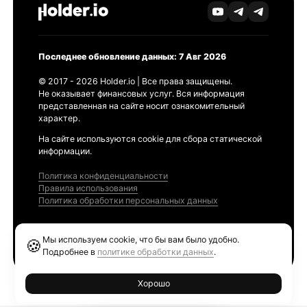
Последнее обновление данных: 7 Авг 2026
© 2017 - 2026 Holder.io | Все права защищены.
Не оказывает финансовых услуг. Вся информация
представленная на сайте носит ознакомительный
характер.
На сайте используются cookie для сбора статической
информации.
Политика конфиденциальности
Правила использования
Политика обработки персональных данных
Продукты
Мы используем cookie, что бы вам было удобно.
🍪
Ethereum GAS Tracker
Подробнее в
политике обработки данных
.
Хорошо