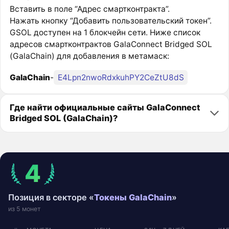
Вставить в поле “Адрес смартконтракта”.
Нажать кнопку “Добавить пользовательский токен”.
GSOL доступен на 1 блокчейн сети. Ниже список
адресов смартконтрактов GalaConnect Bridged SOL
(GalaChain) для добавления в метамаск:
GalaChain
-
E4Lpn2nwoRdxkuhPY2CeZtU8dS
Где найти официальные сайты GalaConnect
Bridged SOL (GalaChain)?
4
Позиция в секторе «
Токены GalaChain
»
из 5 монет