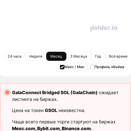
24 часа
Неделя
Месяц
3 Месяца
Год
Всё время
Макс / Мин
Профиль объёма
GalaConnect Bridged SOL (GalaChain)
ожидает
листинга на биржах.
Цена на токен
GSOL
неизвестна.
Чаще всего первые торги стартуют на биржах
Mexc.com
,
Bybit.com
,
Binance.com
.