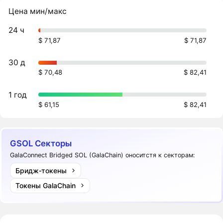
Цена мин/макс
24 ч
$ 71,87
$ 71,87
30 д
$ 70,48
$ 82,41
1 год
$ 61,15
$ 82,41
GSOL Секторы
GalaConnect Bridged SOL (GalaChain) оноситстя к секторам:
Бридж‑токены
Токены GalaChain