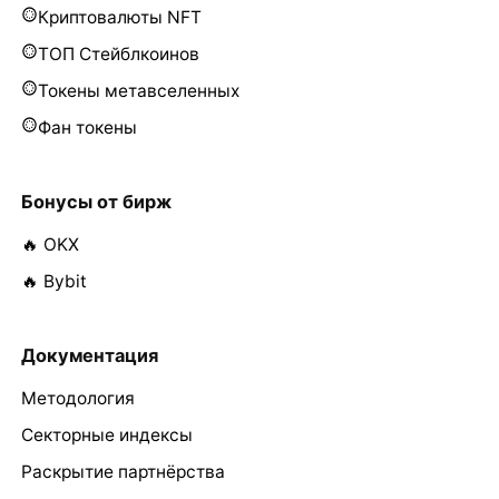
Криптовалюты NFT
ТОП Стейблкоинов
Токены метавселенных
Фан токены
Бонусы от бирж
🔥 OKX
🔥 Bybit
Документация
Методология
Секторные индексы
Раскрытие партнёрства