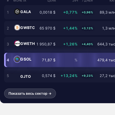
#
МОНЕТА
ЦЕНА
24Ч
7 ДНЕЙ
КА
GALA
1
0,0018 $
+0,77%
89,3 млн
+0,96%
GWBTC
2
65 970 $
+1,44%
1,3 млн
+3,12%
GWETH
3
1 950,87 $
+1,26%
644,3 тыс
+4,40%
GSOL
4
71,87 $
%
479,4 тыс
5
0,574 $
+13,24%
27,2 тыс
+9,23%
GJTO
Показать весь сектор →