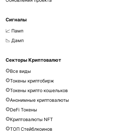
Обновления проекта
Сигналы
📈 Памп
📉 Дамп
Секторы Криптовалют
Все виды
Токены криптобирж
Токены крипто кошельков
Анонимные криптовалюты
DeFi Токены
Криптовалюты NFT
ТОП Стейблкоинов