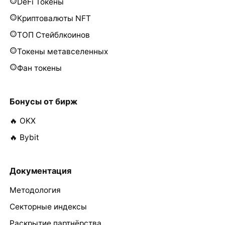
DeFi Токены
Криптовалюты NFT
ТОП Стейблкоинов
Токены метавселенных
Фан токены
Бонусы от бирж
🔥 OKX
🔥 Bybit
Документация
Методология
Секторные индексы
Раскрытие партнёрства