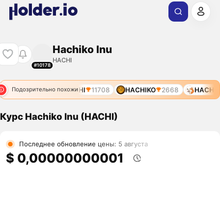
Hachiko Inu
HACHI
#10178
HACHI
7864
HACHI
11708
HACHIKO
2668
HACHI
Подозрительно похожи
Курс Hachiko Inu (HACHI)
Последнее обновление цены: 5 августа
$ 0,00000000001