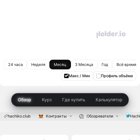
24 часа
Неделя
Месяц
3 Месяца
Год
Всё время
Макс / Мин
Профиль объёма
Обзор
Курс
Где купить
Калькулятор
hachiko.club
Контракты
Обозреватели
Hach