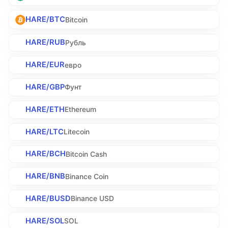
HARE/BTC
Bitcoin
HARE/RUB
Рубль
HARE/EUR
евро
HARE/GBP
Фунт
HARE/ETH
Ethereum
HARE/LTC
Litecoin
HARE/BCH
Bitcoin Cash
HARE/BNB
Binance Coin
HARE/BUSD
Binance USD
HARE/SOL
SOL