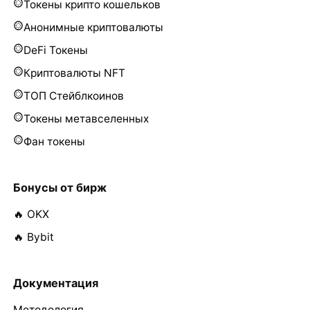
Токены крипто кошельков
Анонимные криптовалюты
DeFi Токены
Криптовалюты NFT
ТОП Стейблкоинов
Токены метавселенных
Фан токены
Бонусы от бирж
🔥 OKX
🔥 Bybit
Документация
Методология