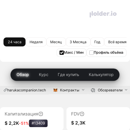
24 часа
Неделя
Месяц
3 Месяца
Год
Всё время
Макс / Мин
Профиль объёма
Обзор
Курс
Где купить
Калькулятор
harukacompanion.tech
Контракты
Обозреватели
Капитализация
FDV
$ 2,3K
$ 2,2K
-51%
#13409