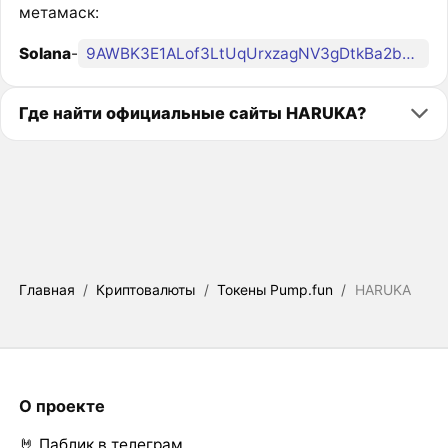
метамаск:
Solana
-
9AWBK3E1ALof3LtUqUrxzagNV3gDtkBa2bGvv4mepump
Где найти официальные сайты HARUKA?
Главная
/
Криптовалюты
/
Токены Pump.fun
/
HARUKA
О проекте
🤘 Паблик в телеграм