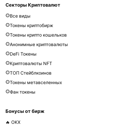
Секторы Криптовалют
Все виды
Токены криптобирж
Токены крипто кошельков
Анонимные криптовалюты
DeFi Токены
Криптовалюты NFT
ТОП Стейблкоинов
Токены метавселенных
Фан токены
Бонусы от бирж
🔥 OKX