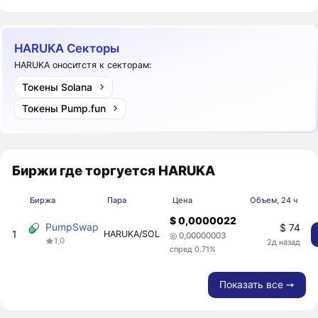
HARUKA Секторы
HARUKA оноситстя к секторам:
Токены Solana
Токены Pump.fun
Биржи где торгуется HARUKA
Биржа
Пара
Цена
Объем, 24 ч
$ 0,0000022
PumpSwap
$ 74
1
HARUKA/SOL
◎ 0,00000003
1,0
2д назад
спред 0.71%
Показать все ➙