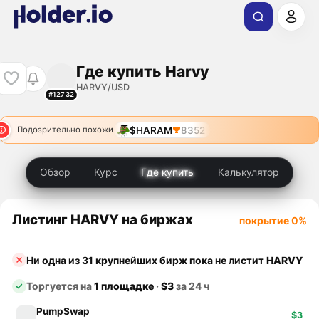
Где купить Harvy
HARVY/USD
#12732
$HARAM
8352
Подозрительно похожи
Обзор
Курс
Где купить
Калькулятор
Листинг HARVY на биржах
покрытие 0%
Ни одна из 31 крупнейших бирж пока не листит
HARVY
Торгуется на
1 площадке
·
$3
за 24 ч
PumpSwap
$3