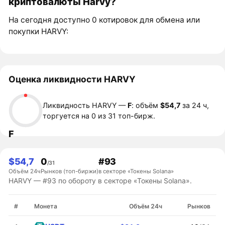
криптовалюты Harvy?
На сегодня доступно 0 котировок для обмена или
покупки HARVY:
Оценка ликвидности HARVY
Ликвидность HARVY —
F
: объём
$54,7
за 24 ч,
торгуется на 0 из 31 топ-бирж.
F
$54,7
0
#93
/31
Объём 24ч
Рынков (топ-биржи)
в секторе «Токены Solana»
HARVY — #93 по обороту в секторе «Токены Solana».
#
Монета
Объём 24ч
Рынков