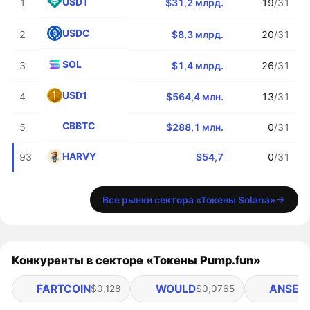
USDT
1
$31,2 млрд.
19
/31
USDC
2
$8,3 млрд.
20
/31
SOL
3
$1,4 млрд.
26
/31
USD1
4
$564,4 млн.
13
/31
CBBTC
5
$288,1 млн.
0
/31
HARVY
93
$54,7
0
/31
Все рынки сектора «Токены Solana»
Конкуренты в секторе «Токены Pump.fun»
FARTCOIN
WOULD
ANSEM
$0,128
$0,0765