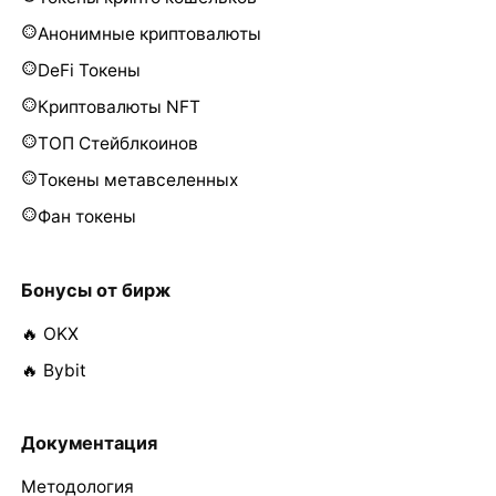
Анонимные криптовалюты
DeFi Токены
Криптовалюты NFT
ТОП Стейблкоинов
Токены метавселенных
Фан токены
Бонусы от бирж
🔥 OKX
🔥 Bybit
Документация
Методология