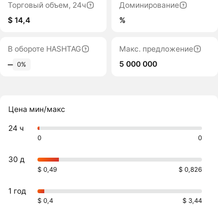
Торговый объем, 24ч
Доминирование
$ 14,4
%
В обороте HASHTAG
Макс. предложение
5 000 000
‒
0%
Цена мин/макс
24 ч
0
0
30 д
$ 0,49
$ 0,826
1 год
$ 0,4
$ 3,44