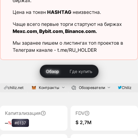
биржах.
Цена на токен
HASHTAG
неизвестна.
Чаще всего первые торги стартуют на биржах
Mexc.com
,
Bybit.com
,
Binance.com
.
Мы заранее пишем о листингах топ проектов в
Телеграм канале -
t.me/RU_HOLDER
Обзор
Где купить
chiliz.net
Контракты
Обозреватели
Chiliz
Капитализация
FDV
$ 2,7M
‒
%
#6137