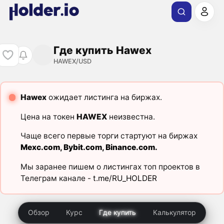
Где купить Hawex
HAWEX/USD
Hawex
ожидает листинга на биржах.
Цена на токен
HAWEX
неизвестна.
Чаще всего первые торги стартуют на биржах
Mexc.com
,
Bybit.com
,
Binance.com
.
Мы заранее пишем о листингах топ проектов в
Телеграм канале -
t.me/RU_HOLDER
Обзор
Курс
Где купить
Калькулятор