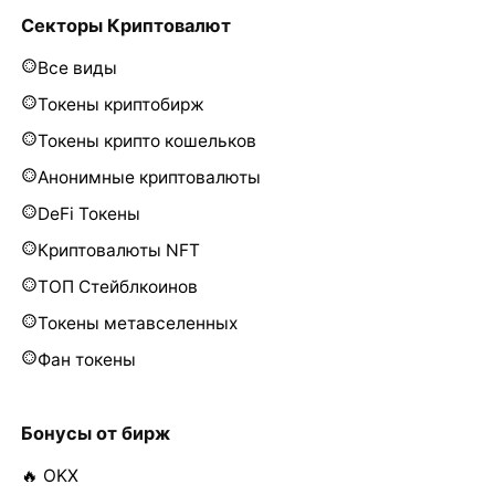
Секторы Криптовалют
Все виды
Токены криптобирж
Токены крипто кошельков
Анонимные криптовалюты
DeFi Токены
Криптовалюты NFT
ТОП Стейблкоинов
Токены метавселенных
Фан токены
Бонусы от бирж
🔥 OKX