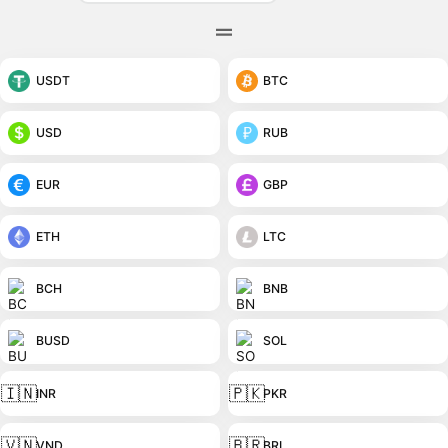
USDT
BTC
USD
RUB
EUR
GBP
ETH
LTC
BCH
BNB
BUSD
SOL
🇮🇳
🇵🇰
INR
PKR
🇻🇳
🇧🇷
VND
BRL