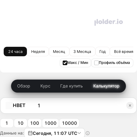
24 часа
Неделя
Месяц
3 Месяца
Год
Всё время
Макс / Мин
Профиль объёма
Обзор
Курс
Где купить
Калькулятор
HBET
1
10
100
1000
10000
Данные на:
Сегодня, 11:07 UTC