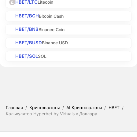
HBET/LTC
Litecoin
HBET/BCH
Bitcoin Cash
HBET/BNB
Binance Coin
HBET/BUSD
Binance USD
HBET/SOL
SOL
Главная
/
Криптовалюты
/
AI Криптовалюты
/
HBET
/
Калькулятор Hyperbet by Virtuals к Доллару