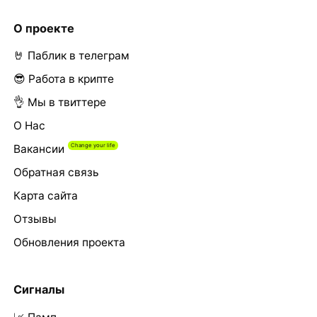
О проекте
🤘 Паблик в телеграм
😎 Работа в крипте
👌 Мы в твиттере
О Нас
Вакансии
Обратная связь
Карта сайта
Отзывы
Обновления проекта
Сигналы