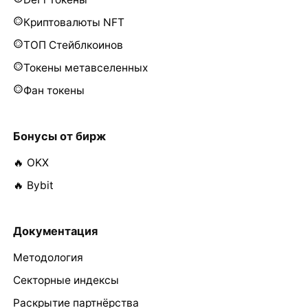
Криптовалюты NFT
ТОП Стейблкоинов
Токены метавселенных
Фан токены
Бонусы от бирж
🔥 OKX
🔥 Bybit
Документация
Методология
Секторные индексы
Раскрытие партнёрства