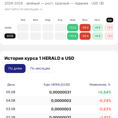
2026–2026 ·
зелёный — рост, красный — падение
· USD ($)
листайте по месяцам →
Янв
Фев
Мар
Апр
Май
Июн
Июл
Авг
сред.
+55.6
−89.8
+9.9
−2.1
2026
+55.6
−89.8
+9.9
−2.1
История курса 1 HERALD в USD
По дням
По месяцам
День
Курс HERALD/USD
Изменение, %
0,00000031
+0,84%
05.08
0,0000003
-0,24%
04.08
0,0000003
-0,93%
03.08
0,00000031
-1,81%
02.08