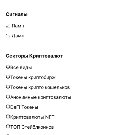
Сигналы
📈 Памп
📉 Дамп
Секторы Криптовалют
Все виды
Токены криптобирж
Токены крипто кошельков
Анонимные криптовалюты
DeFi Токены
Криптовалюты NFT
ТОП Стейблкоинов