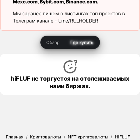
Mexc.com
,
Bybit.com
,
Binance.com
.
Мы заранее пишем о листингах топ проектов в
Телеграм канале -
t.me/RU_HOLDER
Обзор
Где купить
hiFLUF не торгуется на отслеживаемых
нами биржах.
Главная
/
Криптовалюты
/
NFT криптовалюты
/
HIFLUF