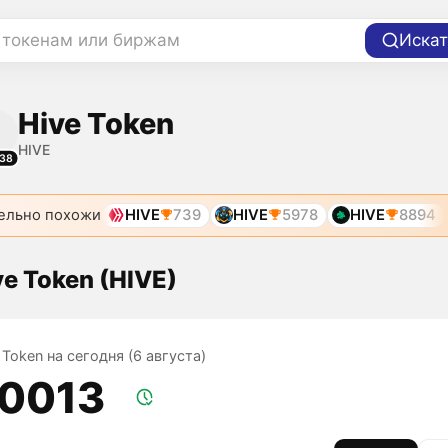
 токенам или биржам
Искат
Hive Token
HIVE
38
ельно похожи
HIVE
739
HIVE
5978
HIVE
8894
ve Token (HIVE)
 Token на сегодня (6 августа)
,0013