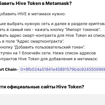
бавить Hive Token в Metamask?
добавить HIVE в метамаск нужно:
ьке выбрать нужную сеть и далее в разделе крипто
ть в самый низ - нажать кнопку “Импорт токенов”.
вать адрес смарт-контракта для Hive Token из списк
 в поле “Адрес смартконтракта”.
нопку “Добавить пользовательский токен”.
ступен на 1 блокчейн сети. Ниже список адресов
нтрактов Hive Token для добавления в метамаск:
rt Chain
-
0x8fb024a51841e45891579bdc924550996
йти официальные сайты Hive Token?