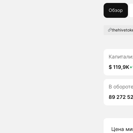
Обзор
thehiveto
Капитали
$ 119,9K
+
В оборот
89 272 5
Цена ми