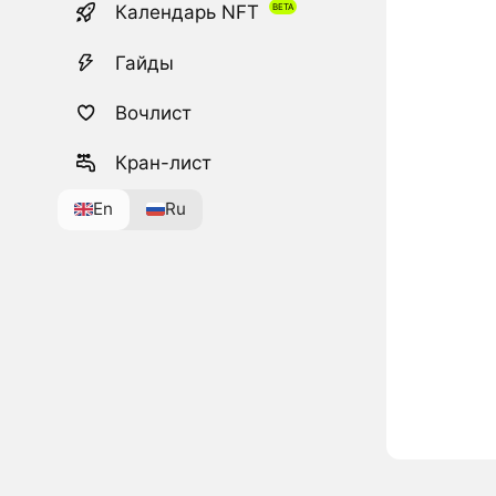
Календарь NFT
Гайды
Вочлист
Кран-лист
En
Ru