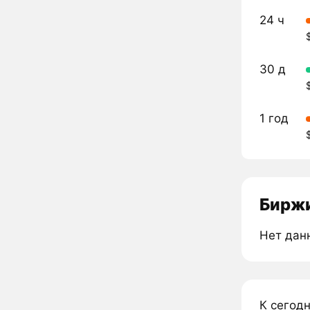
24 ч
30 д
1 год
Биржи
Нет дан
К сегод