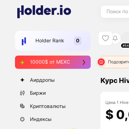
Поиск по
Holder Rank
#54
10000$ от MEXC
Подозрит
Курс Hi
Аирдропы
Биржи
Цена 1 Hive
Криптовалюты
$ 0
Индексы