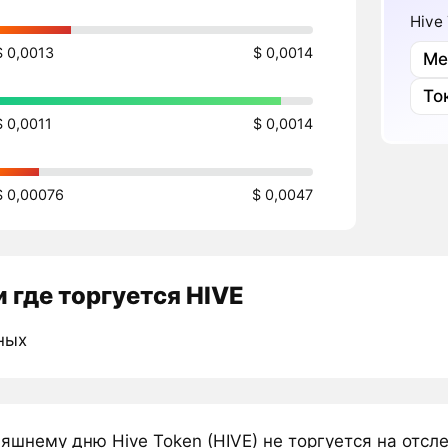
Hive
$ 0,0013
$ 0,0014
Ме
То
$ 0,0011
$ 0,0014
$ 0,00076
$ 0,0047
 где торгуется HIVE
ных
няшнему дню Hive Token (HIVE) не торгуется на отс