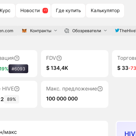
Курс
Новости
Где купить
Калькулятор
ken.com
Контракты
Обозреватели
TheHive
зация
FDV
Торгов
$ 134,4K
$ 33
-7
19%
#6093
е HIVE
Макс. предложение
100 000 000
22
89%
н/макс
HIV