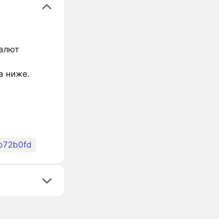
валют
а ниже.
b72b0fd