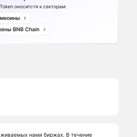
 Token оноситстя к секторам:
мкоины
кены BNB Chain
леживаемых нами биржах. В течение