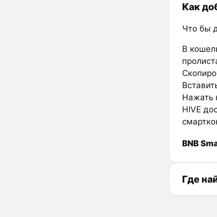
Как до
Что бы 
В кошел
пролиста
Скопиро
Вставить
Нажать к
HIVE до
смартко
BNB Sma
Где на