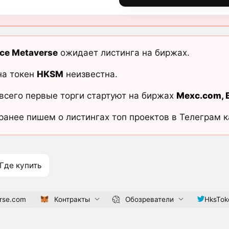
ce Metaverse
ожидает листинга на биржах.
на токен
HKSM
неизвестна.
всего первые торги стартуют на биржах
Mexc.com
,
ранее пишем о листингах топ проектов в Телеграм 
Где купить
rse.com
Контракты
Обозреватели
HksTok