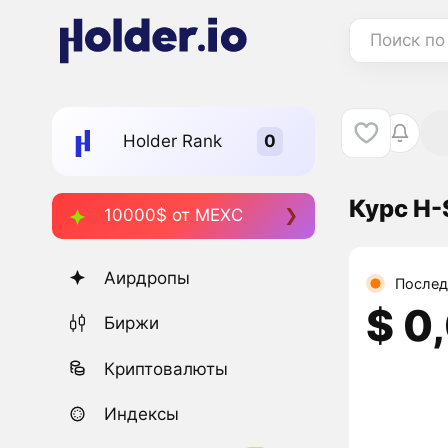
Поиск по
Holder Rank
Курс H-
10000$ от MEXC
Аирдропы
Послед
$ 0
Биржи
Криптовалюты
Индексы