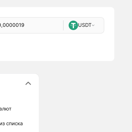
USDT
валют
из списка