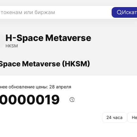
 токенам или биржам
Искат
H-Space Metaverse
HKSM
Space Metaverse (HKSM)
нее обновление цены: 28 апреля
,0000019
24 часа
Не