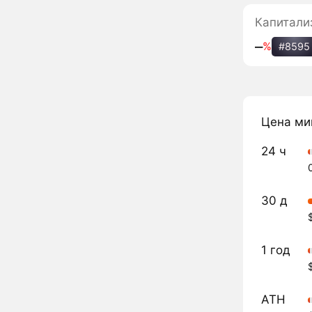
Капитали
‒
%
#8595
Цена ми
24 ч
30 д
1 год
ATH