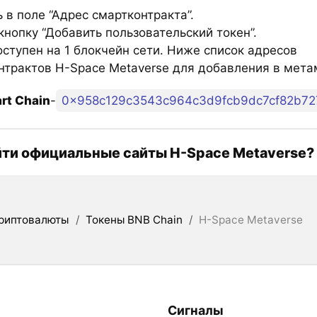
 в поле “Адрес смартконтракта”.
нопку “Добавить пользовательский токен”.
ступен на 1 блокчейн сети. Ниже список адресов
нтрактов H-Space Metaverse для добавления в мета
rt Chain
-
0x958c129c3543c964c3d9fcb9dc7cf82b72
йти официальные сайты H-Space Metaverse?
риптовалюты
/
Токены BNB Chain
/
H-Space Metaverse
Сигналы