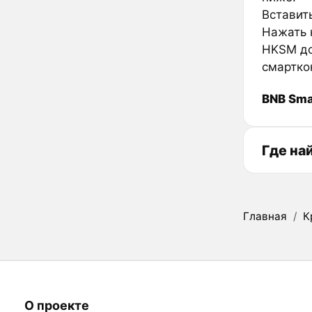
Вставить
Нажать к
HKSM до
смартко
BNB Sma
Где на
Главная
/
К
О проекте