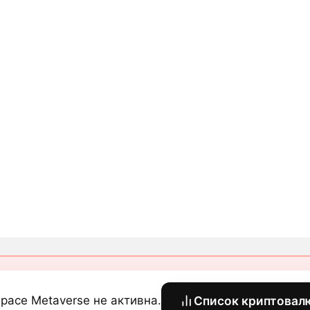
pace Metaverse не активна.
Список криптовал