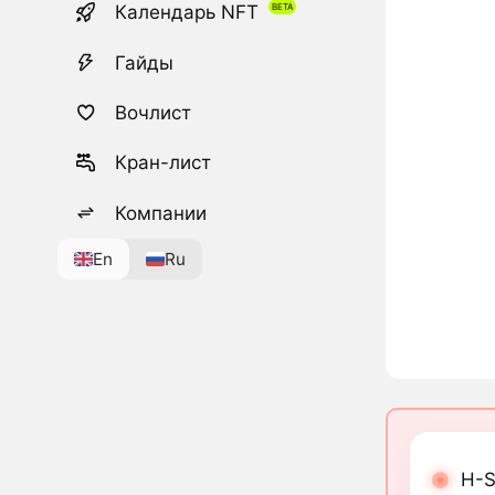
Календарь NFT
Гайды
Вочлист
Кран-лист
Компании
En
Ru
H-S