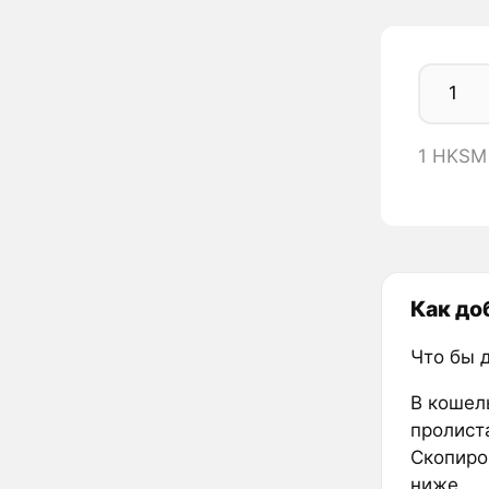
1 HKSM
Как до
Что бы 
В кошел
пролиста
Скопиро
ниже.