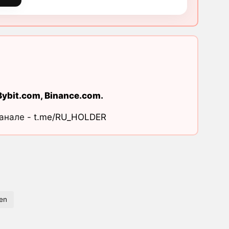
Bybit.com
,
Binance.com
.
канале -
t.me/RU_HOLDER
en