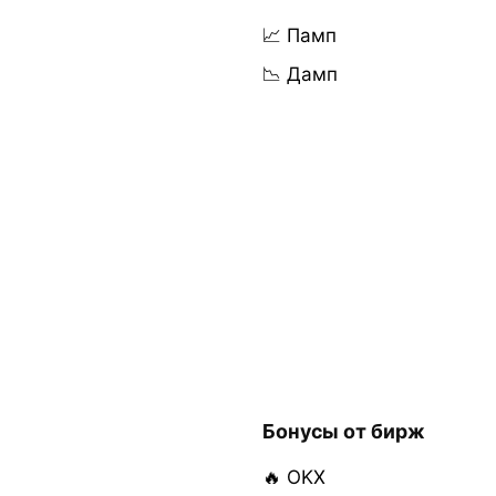
📈 Памп
📉 Дамп
Бонусы от бирж
🔥 OKX