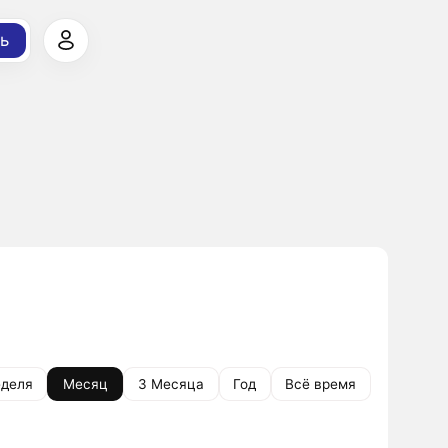
ь
деля
Месяц
3 Месяца
Год
Всё время