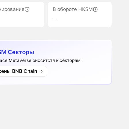
нирование
В обороте HKSM
‒
SM Секторы
ace Metaverse оноситстя к секторам:
кены BNB Chain