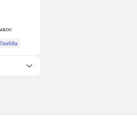
маск:
7aa68a