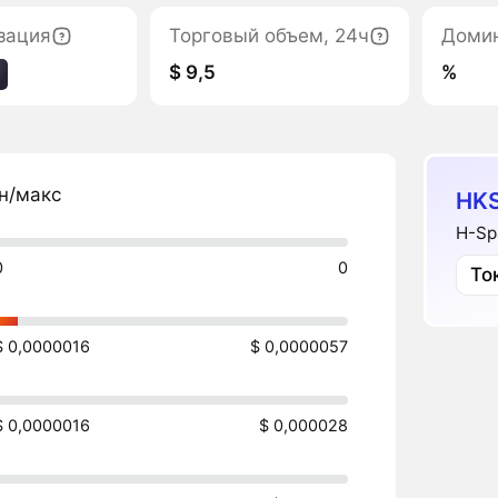
зация
Торговый объем, 24ч
Доми
$ 9,5
%
н/макс
HK
H-Sp
0
0
То
$ 0,0000016
$ 0,0000057
$ 0,0000016
$ 0,000028