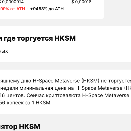
$ 0,0000014
$ 0,00018
-99% от ATH
·
+9458% до ATH
 где торгуется HKSM
ных
няшнему дню H-Space Metaverse (HKSM) не торгуетс
 недели минимальная цена на H-Space Metaverse (H
16 центов. Сейчас криптовалюта H-Space Metaverse 
56 копеек за 1 HKSM.
лятор HKSM